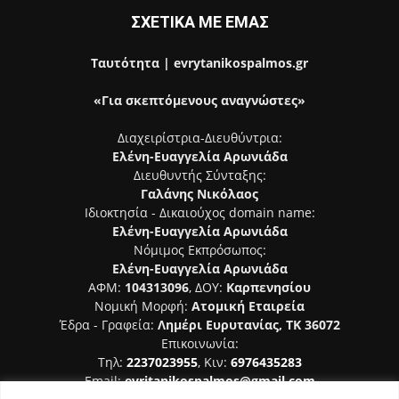
ΣΧΕΤΙΚΑ ΜΕ ΕΜΑΣ
Ταυτότητα | evrytanikospalmos.gr
«Για σκεπτόμενους αναγνώστες»
Διαχειρίστρια-Διευθύντρια:
Ελένη-Ευαγγελία Αρωνιάδα
Διευθυντής Σύνταξης:
Γαλάνης Νικόλαος
Ιδιοκτησία - Δικαιούχος domain name:
Ελένη-Ευαγγελία Αρωνιάδα
Νόμιμος Εκπρόσωπος:
Ελένη-Ευαγγελία Αρωνιάδα
ΑΦΜ:
104313096
, ΔΟΥ:
Καρπενησίου
Νομική Μορφή:
Ατομική Εταιρεία
Έδρα - Γραφεία:
Λημέρι Ευρυτανίας, ΤΚ 36072
Επικοινωνία:
Τηλ:
2237023955
, Κιν:
6976435283
Email:
evritanikospalmos@gmail.com