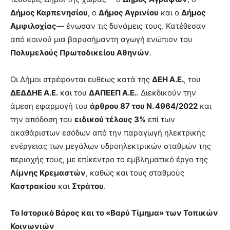
Δήμος Καρπενησίου
, ο
Δήμος Αγρινίου
και ο
Δήμος
Αμφιλοχίας
— ένωσαν τις δυνάμεις τους. Κατέθεσαν
από κοινού μια βαρυσήμαντη αγωγή ενώπιον του
Πολυμελούς Πρωτοδικείου Αθηνών
.
Οι Δήμοι στρέφονται ευθέως κατά της
ΔΕΗ Α.Ε.
, του
ΔΕΔΔΗΕ Α.Ε.
και του
ΔΑΠΕΕΠ Α.Ε.
. Διεκδικούν την
άμεση εφαρμογή του
άρθρου 87 του Ν. 4964/2022
και
την απόδοση του
ειδικού τέλους 3%
επί των
ακαθάριστων εσόδων από την παραγωγή ηλεκτρικής
ενέργειας των μεγάλων υδροηλεκτρικών σταθμών της
περιοχής τους, με επίκεντρο το εμβληματικό έργο της
Λίμνης Κρεμαστών
, καθώς και τους σταθμούς
Καστρακίου
και
Στράτου
.
Το Ιστορικό Βάρος και το «Βαρύ Τίμημα» των Τοπικών
Κοινωνιών