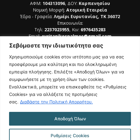
ΑΦΜ:
104313096
, ΔΟΥ:
Καρπενησίου
Νομική Μορφή:
Ατομική Εταιρεία
Έδρα - Γραφεία:
Λημέρι Ευρυτανίας, ΤΚ 36072
Επικοινωνία:
Τηλ:
2237023955
, Κιν:
6976435283
Email:
evritanikospalmos@gmail.com
Σεβόμαστε την ιδιωτικότητα σας
Αριθμός Πιστοποίησης Μ.Η.Τ. 242044
Χρησιμοποιούμε cookies στον ιστότοπο μας για να σας
προσφέρουμε μια καλύτερη και πιο ολοκληρωμένη
εμπειρία πλοήγησης. Επιλέξτε «Αποδοχή Όλων» για να
συμφωνήσετε με τη χρήση όλων των cookies.
ΑΚΟΛΟΥΘΗΣΕ ΜΑΣ
Εναλλακτικά, μπορείτε να επισκεφθείτε τις «Ρυθμίσεις
Cookies» για να αλλάξετε τις προτιμήσεις
σας.
Διαβάστε την Πολιτική Απορρήτου.
Αποδοχή Όλων
NAMASTE
Όροι Χρήσης
Πολιτική Απορρήτου
Κατασκευή Ιστοσελίδας | Κοκοτίνης Δημήτριος
Ρυθμίσεις Cookies