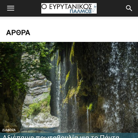
ΆΡΘΡΑ
ΔΙΆΦΟΡΑ
Αξιέπαινη πρωτοβουλία για το Πάντα