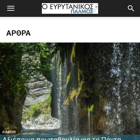
ΆΡΘΡΑ
ΔΙΆΦΟΡΑ
Αξιέπαινη πρωτοβουλία για το Πάντα