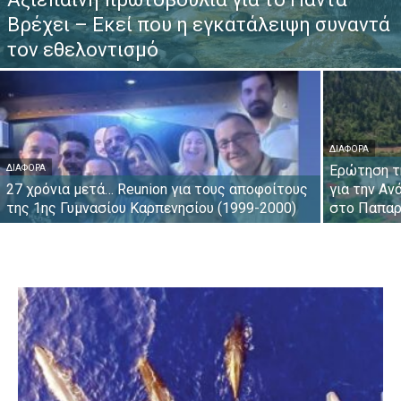
Βρέχει – Εκεί που η εγκατάλειψη συναντά
τον εθελοντισμό
ΔΙΆΦΟΡΑ
Ερώτηση τ
ΔΙΆΦΟΡΑ
27 χρόνια μετά… Reunion για τους αποφοίτους
για την Αν
της 1ης Γυμνασίου Καρπενησίου (1999-2000)
στο Παπαρ