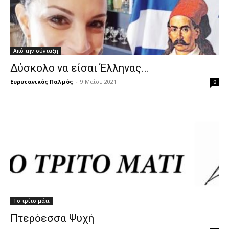
Από την σύνταξη
Δύσκολο να είσαι Έλληνας…
Ευρυτανικός Παλμός
-
9 Μαΐου 2021
0
Το τρίτο μάτι
Πτερόεσσα Ψυχή