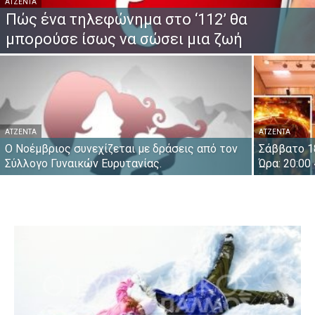
ΑΤΖΈΝΤΑ
Πώς ένα τηλεφώνημα στο ‘112’ θα
μπορούσε ίσως να σώσει μια ζωή
ΑΤΖΈΝΤΑ
ΑΤΖΈΝΤΑ
Ο Νοέμβριος συνεχίζεται με δράσεις από τον
Σάββατο 18
Σύλλογο Γυναικών Ευρυτανίας.
Ώρα: 20:0