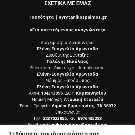
ΣΧΕΤΙΚΑ ΜΕ ΕΜΑΣ
Ταυτότητα | evrytanikospalmos.gr
«Για σκεπτόμενους αναγνώστες»
Διαχειρίστρια-Διευθύντρια:
Ελένη-Ευαγγελία Αρωνιάδα
Διευθυντής Σύνταξης:
Γαλάνης Νικόλαος
Ιδιοκτησία - Δικαιούχος domain name:
Ελένη-Ευαγγελία Αρωνιάδα
Νόμιμος Εκπρόσωπος:
Ελένη-Ευαγγελία Αρωνιάδα
ΑΦΜ:
104313096
, ΔΟΥ:
Καρπενησίου
Νομική Μορφή:
Ατομική Εταιρεία
Έδρα - Γραφεία:
Λημέρι Ευρυτανίας, ΤΚ 36072
Επικοινωνία:
Τηλ:
2237023955
, Κιν:
6976435283
Email:
evritanikospalmos@gmail.com
Σεβόμαστε την ιδιωτικότητα σας