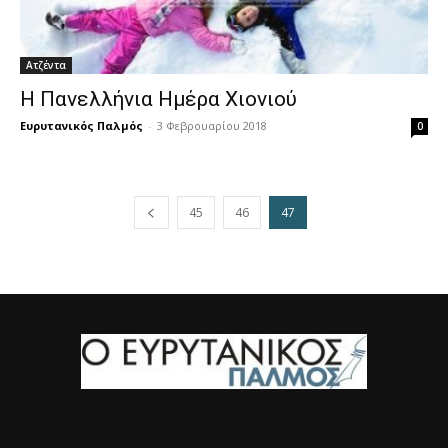
Ατζέντα
Η Πανελλήνια Ημέρα Χιονιού
Ευρυτανικός Παλμός
-
3 Φεβρουαρίου 2018
0
45
46
47