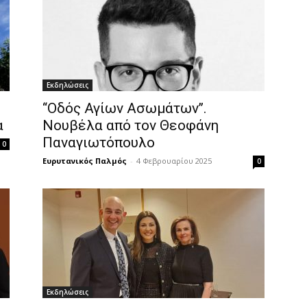
Εκδηλώσεις
‘‘Οδός Αγίων Ασωμάτων’’.
α
Νουβέλα από τον Θεοφάνη
Παναγιωτόπουλο
0
Ευρυτανικός Παλμός
-
4 Φεβρουαρίου 2025
0
Εκδηλώσεις