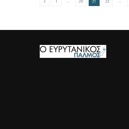
...
...
1
20
21
22