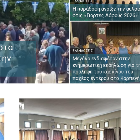
ΕΚΔΗΛΏΣΕΙΣ
Η παράδοση άνοιξε την αυλαί
στις «Γιορτές Δάσους 2026»
 στα
ΕΚΔΗΛΏΣΕΙΣ
την
Μεγάλο ενδιαφέρον στην
ενημερωτική εκδήλωση για τ
πρόληψη του καρκίνου του
παχέος εντέρου στο Καρπενή