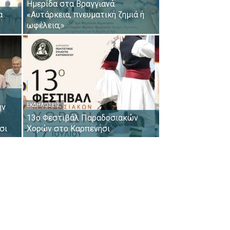
Ημερίδα στα Βραγγιανά:
α
«Αυτάρκεια, πνευματική ζημιά ή
ωφέλεια;»
ην
ΕΚΔΗΛΏΣΕΙΣ
13ο Φεστιβάλ Παραδοσιακών
σι
Χορών στο Καρπενήσι