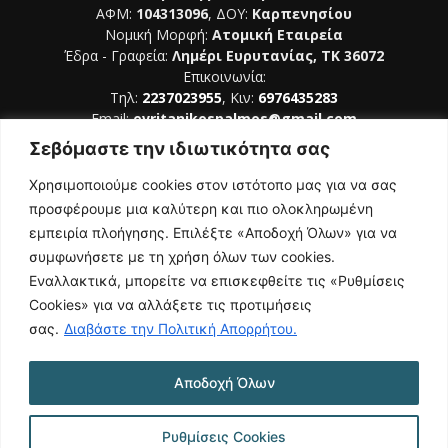
ΑΦΜ:
104313096
, ΔΟΥ:
Καρπενησίου
Νομική Μορφή:
Ατομική Εταιρεία
Έδρα - Γραφεία:
Λημέρι Ευρυτανίας, ΤΚ 36072
Επικοινωνία:
Τηλ:
2237023955
, Κιν:
6976435283
Email:
evritanikospalmos@gmail.com
Σεβόμαστε την ιδιωτικότητα σας
Αριθμός Πιστοποίησης Μ.Η.Τ. 242044
Χρησιμοποιούμε cookies στον ιστότοπο μας για να σας
προσφέρουμε μια καλύτερη και πιο ολοκληρωμένη
εμπειρία πλοήγησης. Επιλέξτε «Αποδοχή Όλων» για να
συμφωνήσετε με τη χρήση όλων των cookies.
ΑΚΟΛΟΥΘΗΣΕ ΜΑΣ
Εναλλακτικά, μπορείτε να επισκεφθείτε τις «Ρυθμίσεις
Cookies» για να αλλάξετε τις προτιμήσεις
σας.
Διαβάστε την Πολιτική Απορρήτου.
Αποδοχή Όλων
NAMASTE
Όροι Χρήσης
Πολιτική Απορρήτου
Κατασκευή Ιστοσελίδας | Κοκοτίνης Δημήτριος
Ρυθμίσεις Cookies