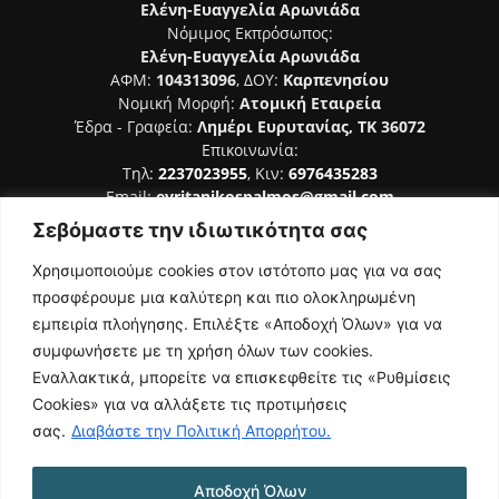
Ελένη-Ευαγγελία Αρωνιάδα
Νόμιμος Εκπρόσωπος:
Ελένη-Ευαγγελία Αρωνιάδα
ΑΦΜ:
104313096
, ΔΟΥ:
Καρπενησίου
Νομική Μορφή:
Ατομική Εταιρεία
Έδρα - Γραφεία:
Λημέρι Ευρυτανίας, ΤΚ 36072
Επικοινωνία:
Τηλ:
2237023955
, Κιν:
6976435283
Email:
evritanikospalmos@gmail.com
Σεβόμαστε την ιδιωτικότητα σας
Αριθμός Πιστοποίησης Μ.Η.Τ. 242044
Χρησιμοποιούμε cookies στον ιστότοπο μας για να σας
προσφέρουμε μια καλύτερη και πιο ολοκληρωμένη
εμπειρία πλοήγησης. Επιλέξτε «Αποδοχή Όλων» για να
συμφωνήσετε με τη χρήση όλων των cookies.
ΑΚΟΛΟΥΘΗΣΕ ΜΑΣ
Εναλλακτικά, μπορείτε να επισκεφθείτε τις «Ρυθμίσεις
Cookies» για να αλλάξετε τις προτιμήσεις
σας.
Διαβάστε την Πολιτική Απορρήτου.
Αποδοχή Όλων