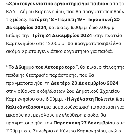
«Χριστουγεννιάτικα εργαστήρια για παιδιά»
από το
ΚΔΑΠ Δήμου Καρπενησίου, που θα πραγματοποιηθούν
τις μέρες:
Τετάρτη 18 – Πέμπτη 19 – Παρασκευή 20
Δεκεμβρίου 2024
, και ώρες: 6.00μ.μ. έως 7.00μ.μ.
Επίσης την
Τρίτη 24 Δεκεμβρίου 2024
στην πλατεία
Καρπενησίου στις 12.00μ.μ., θα πραγματοποιηθεί ένα
ακόμα Χριστουγεννιάτικο εργαστήριο για παιδιά.
‘‘Το Δίλημμα του Αυτοκράτορα’’
, θα είναι ο τίτλος της
παιδικής θεατρικής παράστασης, που θα
πραγματοποιηθεί τη
Δευτέρα 23 Δεκεμβρίου 2024
,
στην αίθουσα εκδηλώσεων 2ου Δημοτικού Σχολείου
Καρπενησίου στις 6.00μ.μ. «
Η Αγέλαστη Πολιτεία & οι
Καλικάντζαροι»
μια μουσικοθεατρική παράσταση για
μικρούς και μεγάλους με ελεύθερη είσοδο, θα
πραγματοποιηθεί την
Παρασκευή 27 Δεκεμβρίου
στις
7.00μ.μ. στο Συνεδριακό Κέντρο Καρπενησίου, ενώ ο