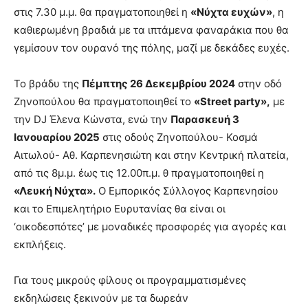
στις 7.30 μ.μ. θα πραγματοποιηθεί η
«Νύχτα ευχών»
, η
καθιερωμένη βραδιά με τα ιπτάμενα φαναράκια που θα
γεμίσουν τον ουρανό της πόλης, μαζί με δεκάδες ευχές.
Το βράδυ της
Πέμπτης 26 Δεκεμβρίου 2024
στην οδό
Ζηνοπούλου θα πραγματοποιηθεί το
«Street party»,
με
την DJ Έλενα Κώνστα, ενώ την
Παρασκευή 3
Ιανουαρίου 2025
στις οδούς Ζηνοπούλου- Κοσμά
Αιτωλού- Αθ. Καρπενησιώτη και στην Κεντρική πλατεία,
από τις 8μ.μ. έως τις 12.00π.μ. θ πραγματοποιηθεί η
«Λευκή Νύχτα».
Ο Εμπορικός Σύλλογος Καρπενησίου
και το Επιμελητήριο Ευρυτανίας θα είναι οι
‘οικοδεσπότες’ με μοναδικές προσφορές για αγορές και
εκπλήξεις.
Για τους μικρούς φίλους οι προγραμματισμένες
εκδηλώσεις ξεκινούν με τα δωρεάν