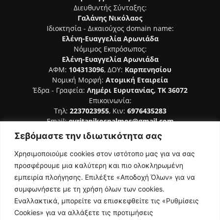
Διευθυντής Σύνταξης:
Γαλάνης Νικόλαος
Ιδιοκτησία - Δικαιούχος domain name:
Ελένη-Ευαγγελία Αρωνιάδα
Νόμιμος Εκπρόσωπος:
Ελένη-Ευαγγελία Αρωνιάδα
ΑΦΜ:
104313096
, ΔΟΥ:
Καρπενησίου
Νομική Μορφή:
Ατομική Εταιρεία
Έδρα - Γραφεία:
Λημέρι Ευρυτανίας, ΤΚ 36072
Επικοινωνία:
Τηλ:
2237023955
, Κιν:
6976435283
Email:
evritanikospalmos@gmail.com
Σεβόμαστε την ιδιωτικότητα σας
Αριθμός Πιστοποίησης Μ.Η.Τ. 242044
Χρησιμοποιούμε cookies στον ιστότοπο μας για να σας
προσφέρουμε μια καλύτερη και πιο ολοκληρωμένη
εμπειρία πλοήγησης. Επιλέξτε «Αποδοχή Όλων» για να
συμφωνήσετε με τη χρήση όλων των cookies.
ΑΚΟΛΟΥΘΗΣΕ ΜΑΣ
Εναλλακτικά, μπορείτε να επισκεφθείτε τις «Ρυθμίσεις
Cookies» για να αλλάξετε τις προτιμήσεις