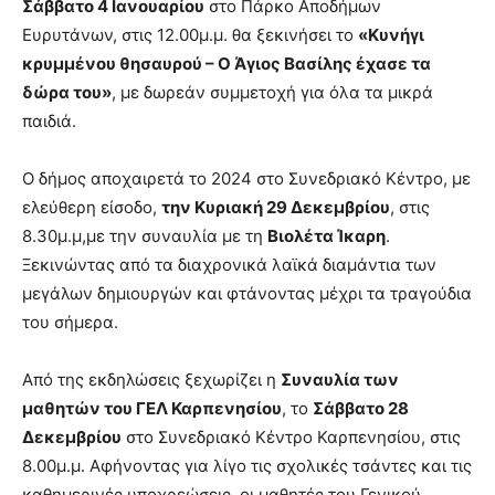
Σάββατο 4 Ιανουαρίου
στο Πάρκο Αποδήμων
Ευρυτάνων, στις 12.00μ.μ. θα ξεκινήσει το
«Κυνήγι
κρυμμένου θησαυρού – Ο Άγιος Βασίλης έχασε τα
δώρα του»
, με δωρεάν συμμετοχή για όλα τα μικρά
παιδιά.
Ο δήμος αποχαιρετά το 2024 στο Συνεδριακό Κέντρο, με
ελεύθερη είσοδο,
την Κυριακή 29 Δεκεμβρίου
, στις
8.30μ.μ,με την συναυλία με τη
Βιολέτα Ίκαρη
.
Ξεκινώντας από τα διαχρονικά λαϊκά διαμάντια των
μεγάλων δημιουργών και φτάνοντας μέχρι τα τραγούδια
του σήμερα.
Από της εκδηλώσεις ξεχωρίζει η
Συναυλία των
μαθητών του ΓΕΛ Καρπενησίου
, το
Σάββατο 28
Δεκεμβρίου
στο Συνεδριακό Κέντρο Καρπενησίου, στις
8.00μ.μ. Αφήνοντας για λίγο τις σχολικές τσάντες και τις
καθημερινές υποχρεώσεις, οι μαθητές του Γενικού