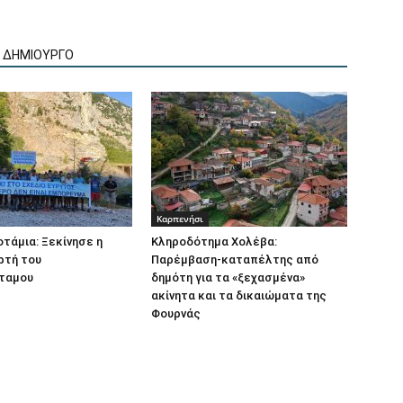
Ν ΔΗΜΙΟΥΡΓΟ
Καρπενήσι
τάμια: Ξεκίνησε η
Κληροδότημα Χολέβα:
ρτή του
Παρέμβαση-καταπέλτης από
ταμου
δημότη για τα «ξεχασμένα»
ακίνητα και τα δικαιώματα της
Φουρνάς