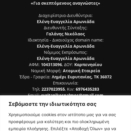
«Για σκεπτόμενους αναγνώστες»
Διαχειρίστρια-Διευθύντρια:
Ελένη-Ευαγγελία Αρωνιάδα
Διευθυντής Σύνταξης:
Γαλάνης Νικόλαος
Ιδιοκτησία - Δικαιούχος domain name:
Ελένη-Ευαγγελία Αρωνιάδα
Νόμιμος Εκπρόσωπος:
Ελένη-Ευαγγελία Αρωνιάδα
ΑΦΜ:
104313096
, ΔΟΥ:
Καρπενησίου
Νομική Μορφή:
Ατομική Εταιρεία
Έδρα - Γραφεία:
Λημέρι Ευρυτανίας, ΤΚ 36072
Επικοινωνία:
Τηλ:
2237023955
, Κιν:
6976435283
Email:
evritanikospalmos@gmail.com
Σεβόμαστε την ιδιωτικότητα σας
Αριθμός Πιστοποίησης Μ.Η.Τ. 242044
Χρησιμοποιούμε cookies στον ιστότοπο μας για να σας
προσφέρουμε μια καλύτερη και πιο ολοκληρωμένη
εμπειρία πλοήγησης. Επιλέξτε «Αποδοχή Όλων» για να