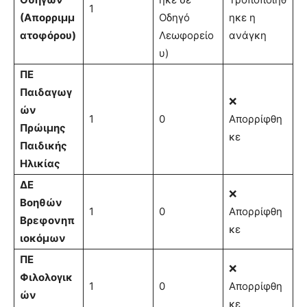
1
(Απορριμμ
Οδηγό
ηκε η
ατοφόρου)
Λεωφορείο
ανάγκη
υ)
ΠΕ
Παιδαγωγ
❌
ών
1
0
Απορρίφθη
Πρώιμης
κε
Παιδικής
Ηλικίας
ΔΕ
❌
Βοηθών
1
0
Απορρίφθη
Βρεφονηπ
κε
ιοκόμων
ΠΕ
❌
Φιλολογικ
1
0
Απορρίφθη
ών
κε