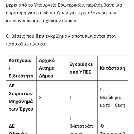
μέρει από το Υπουργείο Εσωτερικών, περιλάμβανε μια
ευρύτερη γκάμα ειδικοτήτων για τη στελέχωση των
κοινωνικών και τεχνικών δομών.
Οι θέσεις που
δεν
εγκρίθηκαν αποτυπώνονται στον
παρακάτω πίνακα:
Κατηγορία
Αρχικό
Εγκρίθηκε
/
Αίτημα
Κατάσταση
από ΥΠΕΣ
Ειδικότητα
Δήμου
ΔΕ
📉
Χειριστών
2
1
Μειώθηκε
Μηχανημά
κατά 1 θέση
των Έργου
1
ΔΕ
(Μετατράπ
🔄
Οδηγών
ηκε σε
Τροποποιήθ