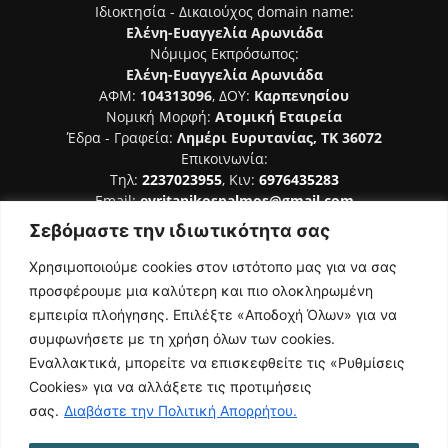
Ιδιοκτησία - Δικαιούχος domain name:
Ελένη-Ευαγγελία Αρωνιάδα
Νόμιμος Εκπρόσωπος:
Ελένη-Ευαγγελία Αρωνιάδα
ΑΦΜ:
104313096
, ΔΟΥ:
Καρπενησίου
Νομική Μορφή:
Ατομική Εταιρεία
Έδρα - Γραφεία:
Λημέρι Ευρυτανίας, ΤΚ 36072
Επικοινωνία:
Τηλ:
2237023955
, Κιν:
6976435283
Email:
evritanikospalmos@gmail.com
Σεβόμαστε την ιδιωτικότητα σας
Αριθμός Πιστοποίησης Μ.Η.Τ. 242044
Χρησιμοποιούμε cookies στον ιστότοπο μας για να σας
προσφέρουμε μια καλύτερη και πιο ολοκληρωμένη
εμπειρία πλοήγησης. Επιλέξτε «Αποδοχή Όλων» για να
συμφωνήσετε με τη χρήση όλων των cookies.
ΑΚΟΛΟΥΘΗΣΕ ΜΑΣ
Εναλλακτικά, μπορείτε να επισκεφθείτε τις «Ρυθμίσεις
Cookies» για να αλλάξετε τις προτιμήσεις
σας.
Διαβάστε την Πολιτική Απορρήτου.