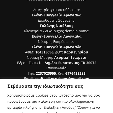
Διαχειρίστρια-Διευθύντρια:
Ελένη-Ευαγγελία Αρωνιάδα
Διευθυντής Σύνταξης:
Γαλάνης Νικόλαος
Ιδιοκτησία - Δικαιούχος domain name:
Ελένη-Ευαγγελία Αρωνιάδα
Νόμιμος Εκπρόσωπος:
Ελένη-Ευαγγελία Αρωνιάδα
ΑΦΜ:
104313096
, ΔΟΥ:
Καρπενησίου
Νομική Μορφή:
Ατομική Εταιρεία
Έδρα - Γραφεία:
Λημέρι Ευρυτανίας, ΤΚ 36072
Επικοινωνία:
Τηλ:
2237023955
, Κιν:
6976435283
Email:
evritanikospalmos@gmail.com
Σεβόμαστε την ιδιωτικότητα σας
Αριθμός Πιστοποίησης Μ.Η.Τ. 242044
Χρησιμοποιούμε cookies στον ιστότοπο μας για να σας
προσφέρουμε μια καλύτερη και πιο ολοκληρωμένη
εμπειρία πλοήγησης. Επιλέξτε «Αποδοχή Όλων» για να