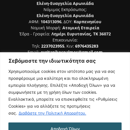
Ελένη-Ευαγγελία Αρωνιάδα
Νόμιμος Εκπρόσωπος:
Ελένη-Ευαγγελία Αρωνιάδα
ΑΦΜ:
104313096
, ΔΟΥ:
Καρπενησίου
Νομική Μορφή:
Ατομική Εταιρεία
Έδρα - Γραφεία:
Λημέρι Ευρυτανίας, ΤΚ 36072
Επικοινωνία:
Τηλ:
2237023955
, Κιν:
6976435283
Email:
evritanikospalmos@gmail.com
Σεβόμαστε την ιδιωτικότητα σας
Αριθμός Πιστοποίησης Μ.Η.Τ. 242044
Χρησιμοποιούμε cookies στον ιστότοπο μας για να σας
προσφέρουμε μια καλύτερη και πιο ολοκληρωμένη
εμπειρία πλοήγησης. Επιλέξτε «Αποδοχή Όλων» για να
συμφωνήσετε με τη χρήση όλων των cookies.
ΑΚΟΛΟΥΘΗΣΕ ΜΑΣ
Εναλλακτικά, μπορείτε να επισκεφθείτε τις «Ρυθμίσεις
Cookies» για να αλλάξετε τις προτιμήσεις
σας.
Διαβάστε την Πολιτική Απορρήτου.
Αποδοχή Όλων