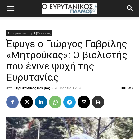
Ο Ευρυτάνας της Εβδομάδας
Έφυγε ο Γιώργος Γαβρίλης
«Μητρούκας»: Ο βιολιστής
που έγινε ψυχή της
Ευρυτανίας
Από
Ευρυτανικός Παλμός
-
26 Μαρτίου 2026
583