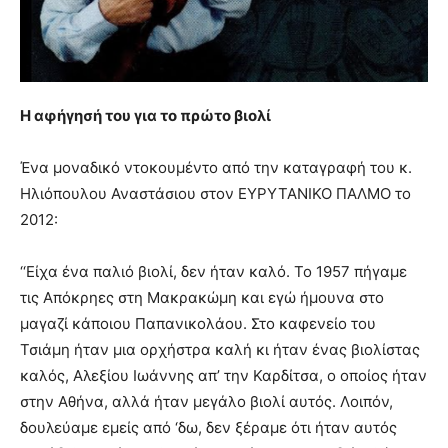
Η αφήγησή του για το πρώτο βιολί
Ένα μοναδικό ντοκουμέντο από την καταγραφή του κ.
Ηλιόπουλου Αναστάσιου στον ΕΥΡΥΤΑΝΙΚΟ ΠΑΛΜΟ το
2012:
‘‘Είχα ένα παλιό βιολί, δεν ήταν καλό. Το 1957 πήγαμε
τις Απόκρηες στη Μακρακώμη και εγώ ήμουνα στο
μαγαζί κάποιου Παπανικολάου. Στο καφενείο του
Τσιάμη ήταν μια ορχήστρα καλή κι ήταν ένας βιολίστας
καλός, Αλεξίου Ιωάννης απ’ την Καρδίτσα, ο οποίος ήταν
στην Αθήνα, αλλά ήταν μεγάλο βιολί αυτός. Λοιπόν,
δουλεύαμε εμείς από ‘δω, δεν ξέραμε ότι ήταν αυτός