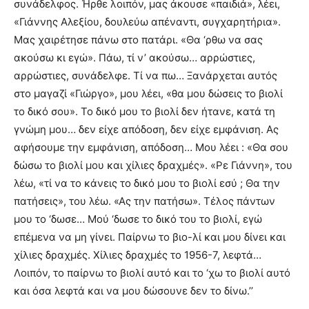
συνάδελφος. Ήρθε λοιπόν, μας άκουσε «παιδιά», λέει,
«Γιάννης Αλεξίου, δουλεύω απέναντι, συγχαρητήρια».
Μας χαιρέτησε πάνω στο πατάρι. «Θα ‘ρθω να σας
ακούσω κι εγώ». Πάω, τί ν’ ακούσω… αρρώστιες,
αρρώστιες, συνάδελφε. Τί να πω… Ξανάρχεται αυτός
στο μαγαζί «Γιώργο», μου λέει, «θα μου δώσεις το βιολί
το δικό σου». Το δικό μου το βιολί δεν ήτανε, κατά τη
γνώμη μου… δεν είχε απόδοση, δεν είχε εμφάνιση. Ας
αφήσουμε την εμφάνιση, απόδοση… Μου λέει : «Θα σου
δώσω το βιολί μου και χίλιες δραχμές». «Ρε Γιάννη», του
λέω, «τί να το κάνεις το δικό μου το βιολί εσύ ; Θα την
πατήσεις», του λέω. «Ας την πατήσω». Τέλος πάντων
μου το ‘δωσε… Μού ‘δωσε το δικό του το βιολί, εγώ
επέμενα να μη γίνει. Παίρνω το βιο-λί και μου δίνει και
χίλιες δραχμές. Χίλιες δραχμές το 1956-7, λεφτά…
Λοιπόν, το παίρνω το βιολί αυτό και το ‘χω το βιολί αυτό
και όσα λεφτά και να μου δώσουνε δεν το δίνω.’’