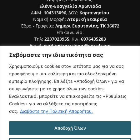
Ελένη-Ευαγγελία Αρωνιάδα
ΑΦΜ:
104313096
, ΔΟΥ:
Καρπενησίου
Νομική Μορφή:
Ατομική Εταιρεία
Έδρα - Γραφεία:
Λημέρι Ευρυτανίας, ΤΚ 36072
Επικοινωνία:
Τηλ:
2237023955
, Κιν:
6976435283
Email:
evritanikospalmos@gmail.com
Σεβόμαστε την ιδιωτικότητα σας
Αριθμός Πιστοποίησης Μ.Η.Τ. 242044
Χρησιμοποιούμε cookies στον ιστότοπο μας για να σας
προσφέρουμε μια καλύτερη και πιο ολοκληρωμένη
εμπειρία πλοήγησης. Επιλέξτε «Αποδοχή Όλων» για να
συμφωνήσετε με τη χρήση όλων των cookies.
ΑΚΟΛΟΥΘΗΣΕ ΜΑΣ
Εναλλακτικά, μπορείτε να επισκεφθείτε τις «Ρυθμίσεις
Cookies» για να αλλάξετε τις προτιμήσεις
σας.
Διαβάστε την Πολιτική Απορρήτου.
Αποδοχή Όλων
NAMASTE
Όροι Χρήσης
Πολιτική Απορρήτου
Κατασκευή Ιστοσελίδας | Κοκοτίνης Δημήτριος