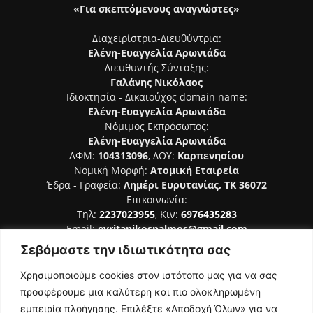
«Για σκεπτόμενους αναγνώστες»
Διαχειρίστρια-Διευθύντρια:
Ελένη-Ευαγγελία Αρωνιάδα
Διευθυντής Σύνταξης:
Γαλάνης Νικόλαος
Ιδιοκτησία - Δικαιούχος domain name:
Ελένη-Ευαγγελία Αρωνιάδα
Νόμιμος Εκπρόσωπος:
Ελένη-Ευαγγελία Αρωνιάδα
ΑΦΜ:
104313096
, ΔΟΥ:
Καρπενησίου
Νομική Μορφή:
Ατομική Εταιρεία
Έδρα - Γραφεία:
Λημέρι Ευρυτανίας, ΤΚ 36072
Επικοινωνία:
Τηλ:
2237023955
, Κιν:
6976435283
Email:
evritanikospalmos@gmail.com
Σεβόμαστε την ιδιωτικότητα σας
Αριθμός Πιστοποίησης Μ.Η.Τ. 242044
Χρησιμοποιούμε cookies στον ιστότοπο μας για να σας
προσφέρουμε μια καλύτερη και πιο ολοκληρωμένη
εμπειρία πλοήγησης. Επιλέξτε «Αποδοχή Όλων» για να