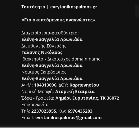
Ταυτότητα | evrytanikospalmos.gr
«Για σκεπτόμενους αναγνώστες»
Διαχειρίστρια-Διευθύντρια:
Ελένη-Ευαγγελία Αρωνιάδα
Διευθυντής Σύνταξης:
Γαλάνης Νικόλαος
Ιδιοκτησία - Δικαιούχος domain name:
Ελένη-Ευαγγελία Αρωνιάδα
Νόμιμος Εκπρόσωπος:
Ελένη-Ευαγγελία Αρωνιάδα
ΑΦΜ:
104313096
, ΔΟΥ:
Καρπενησίου
Νομική Μορφή:
Ατομική Εταιρεία
Έδρα - Γραφεία:
Λημέρι Ευρυτανίας, ΤΚ 36072
Επικοινωνία:
Τηλ:
2237023955
, Κιν:
6976435283
Email:
evritanikospalmos@gmail.com
Αριθμός Πιστοποίησης Μ.Η.Τ.
242044