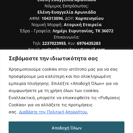
Νόμιμος Εκπρόσωπος:
Ελένη-Ευαγγελία Αρωνιάδα
ΑΦΜ:
104313096
, ΔΟΥ:
Καρπενησίου
Νομική Μορφή:
Ατομική Εταιρεία
Έδρα - Γραφεία:
Λημέρι Ευρυτανίας, ΤΚ 36072
Επικοινωνία:
Τηλ:
2237023955
, Κιν:
6976435283
Email:
evritanikospalmos@gmail.com
Σεβόμαστε την ιδιωτικότητα σας
Αριθμός Πιστοποίησης Μ.Η.Τ. 242044
Χρησιμοποιούμε cookies στον ιστότοπο μας για να σας
προσφέρουμε μια καλύτερη και πιο ολοκληρωμένη
εμπειρία πλοήγησης. Επιλέξτε «Αποδοχή Όλων» για να
συμφωνήσετε με τη χρήση όλων των cookies.
ΑΚΟΛΟΥΘΗΣΕ ΜΑΣ
Εναλλακτικά, μπορείτε να επισκεφθείτε τις «Ρυθμίσεις
Cookies» για να αλλάξετε τις προτιμήσεις
σας.
Διαβάστε την Πολιτική Απορρήτου.
Αποδοχή Όλων
NAMASTE
Όροι Χρήσης
Πολιτική Απορρήτου