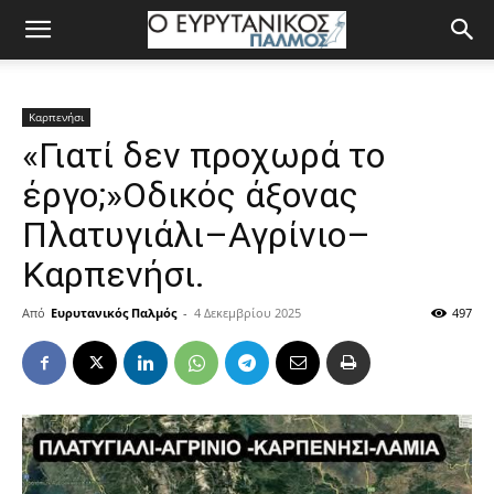
Καρπενήσι
«Γιατί δεν προχωρά το
έργο;»Οδικός άξονας
Πλατυγιάλι–Αγρίνιο–
Καρπενήσι.
Από
Ευρυτανικός Παλμός
-
4 Δεκεμβρίου 2025
497