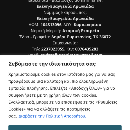
Ιδιοκτησία - Δικαιούχος domain name:
Ελένη-Ευαγγελία Αρωνιάδα
Νόμιμος Εκπρόσωπος:
Ελένη-Ευαγγελία Αρωνιάδα
ΑΦΜ:
104313096
, ΔΟΥ:
Καρπενησίου
Νομική Μορφή:
Ατομική Εταιρεία
Έδρα - Γραφεία:
Λημέρι Ευρυτανίας, ΤΚ 36072
Επικοινωνία:
Τηλ:
2237023955
, Κιν:
6976435283
Email:
evritanikospalmos@gmail.com
Σεβόμαστε την ιδιωτικότητα σας
Αριθμός Πιστοποίησης Μ.Η.Τ. 242044
Χρησιμοποιούμε cookies στον ιστότοπο μας για να σας
προσφέρουμε μια καλύτερη και πιο ολοκληρωμένη
εμπειρία πλοήγησης. Επιλέξτε «Αποδοχή Όλων» για να
συμφωνήσετε με τη χρήση όλων των cookies.
ΑΚΟΛΟΥΘΗΣΕ ΜΑΣ
Εναλλακτικά, μπορείτε να επισκεφθείτε τις «Ρυθμίσεις
Cookies» για να αλλάξετε τις προτιμήσεις
σας.
Διαβάστε την Πολιτική Απορρήτου.