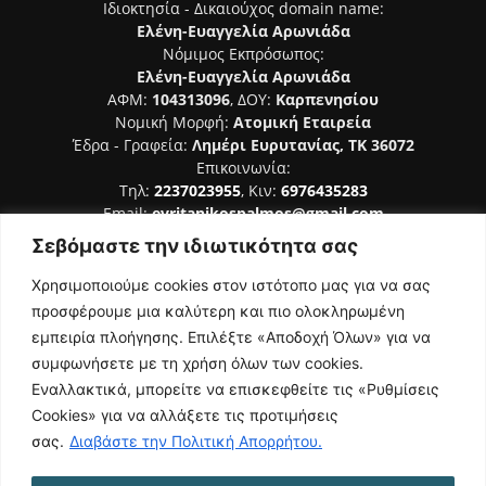
Ιδιοκτησία - Δικαιούχος domain name:
Ελένη-Ευαγγελία Αρωνιάδα
Νόμιμος Εκπρόσωπος:
Ελένη-Ευαγγελία Αρωνιάδα
ΑΦΜ:
104313096
, ΔΟΥ:
Καρπενησίου
Νομική Μορφή:
Ατομική Εταιρεία
Έδρα - Γραφεία:
Λημέρι Ευρυτανίας, ΤΚ 36072
Επικοινωνία:
Τηλ:
2237023955
, Κιν:
6976435283
Email:
evritanikospalmos@gmail.com
Σεβόμαστε την ιδιωτικότητα σας
Αριθμός Πιστοποίησης Μ.Η.Τ. 242044
Χρησιμοποιούμε cookies στον ιστότοπο μας για να σας
προσφέρουμε μια καλύτερη και πιο ολοκληρωμένη
εμπειρία πλοήγησης. Επιλέξτε «Αποδοχή Όλων» για να
συμφωνήσετε με τη χρήση όλων των cookies.
ΑΚΟΛΟΥΘΗΣΕ ΜΑΣ
Εναλλακτικά, μπορείτε να επισκεφθείτε τις «Ρυθμίσεις
Cookies» για να αλλάξετε τις προτιμήσεις
σας.
Διαβάστε την Πολιτική Απορρήτου.