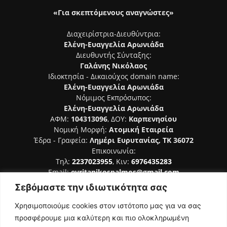
«Για σκεπτόμενους αναγνώστες»
Διαχειρίστρια-Διευθύντρια:
Ελένη-Ευαγγελία Αρωνιάδα
Διευθυντής Σύνταξης:
Γαλάνης Νικόλαος
Ιδιοκτησία - Δικαιούχος domain name:
Ελένη-Ευαγγελία Αρωνιάδα
Νόμιμος Εκπρόσωπος:
Ελένη-Ευαγγελία Αρωνιάδα
ΑΦΜ:
104313096
, ΔΟΥ:
Καρπενησίου
Νομική Μορφή:
Ατομική Εταιρεία
Έδρα - Γραφεία:
Λημέρι Ευρυτανίας, ΤΚ 36072
Επικοινωνία:
Τηλ:
2237023955
, Κιν:
6976435283
Email:
evritanikospalmos@gmail.com
Σεβόμαστε την ιδιωτικότητα σας
Αριθμός Πιστοποίησης Μ.Η.Τ. 242044
Χρησιμοποιούμε cookies στον ιστότοπο μας για να σας
προσφέρουμε μια καλύτερη και πιο ολοκληρωμένη