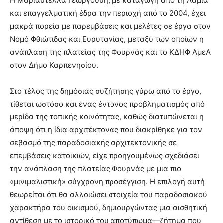
Η Μαριαστέλλα Γεωργούση, με καταγωγή από τη Λαμία
και επαγγελματική έδρα την περιοχή από το 2004, έχει
μακρά πορεία με παρεμβάσεις και μελέτες σε έργα στον
Νομό Φθιώτιδας και Ευρυτανίας, μεταξύ των οποίων η
ανάπλαση της πλατείας της Φουρνάς και το ΚΔΗΦ ΑμεΑ
στον Δήμο Καρπενησίου.
Στο τέλος της δημόσιας συζήτησης γύρω από το έργο,
τίθεται ωστόσο και ένας έντονος προβληματισμός από
μερίδα της τοπικής κοινότητας, καθώς διατυπώνεται η
άποψη ότι η ίδια αρχιτέκτονας που διακρίθηκε για τον
σεβασμό της παραδοσιακής αρχιτεκτονικής σε
επεμβάσεις κατοικιών, είχε προηγουμένως σχεδιάσει
την ανάπλαση της πλατείας Φουρνάς με μια πιο
«μινιμαλιστική» σύγχρονη προσέγγιση. Η επιλογή αυτή
θεωρείται ότι θα αλλοιώσει στοιχεία του παραδοσιακού
χαρακτήρα του οικισμού, δημιουργώντας μια αισθητική
αντίθεση με το ιστορικό του αποτύπωμα—ζήτημα που