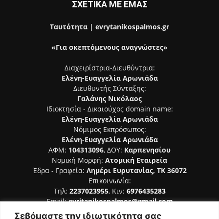
ΣΧΕΤΙΚΑ ΜΕ ΕΜΑΣ
Ταυτότητα | evrytanikospalmos.gr
«Για σκεπτόμενους αναγνώστες»
Διαχειρίστρια-Διευθύντρια:
Ελένη-Ευαγγελία Αρωνιάδα
Διευθυντής Σύνταξης:
Γαλάνης Νικόλαος
Ιδιοκτησία - Δικαιούχος domain name:
Ελένη-Ευαγγελία Αρωνιάδα
Νόμιμος Εκπρόσωπος:
Ελένη-Ευαγγελία Αρωνιάδα
ΑΦΜ:
104313096
, ΔΟΥ:
Καρπενησίου
Νομική Μορφή:
Ατομική Εταιρεία
Έδρα - Γραφεία:
Λημέρι Ευρυτανίας, ΤΚ 36072
Επικοινωνία:
Τηλ:
2237023955
, Κιν:
6976435283
Email:
evritanikospalmos@gmail.com
Σεβόμαστε την ιδιωτικότητα σας