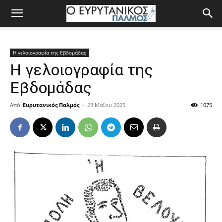
Η γελοιογραφία της Εβδομάδας
Η γελοιογραφία της
Εβδομάδας
Από
Ευρυτανικός Παλμός
-
23 Μαΐου 2025
1075