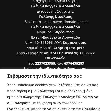
Διαχειρίστρια-Διευθύντρια:
Ελένη-Ευαγγελία Αρωνιάδα
Διευθυντής Σύνταξης:
Γαλάνης Νικόλαος
Ιδιοκτησία - Δικαιούχος domain name:
Ελένη-Ευαγγελία Αρωνιάδα
Νόμιμος Εκπρόσωπος:
Ελένη-Ευαγγελία Αρωνιάδα
ΑΦΜ:
104313096
, ΔΟΥ:
Καρπενησίου
Νομική Μορφή:
Ατομική Εταιρεία
Έδρα - Γραφεία:
Λημέρι Ευρυτανίας, ΤΚ 36072
Επικοινωνία:
Τηλ:
2237023955
, Κιν:
6976435283
Email:
evritanikospalmos@gmail.com
Σεβόμαστε την ιδιωτικότητα σας
Αριθμός Πιστοποίησης Μ.Η.Τ. 242044
Χρησιμοποιούμε cookies στον ιστότοπο μας για να σας
προσφέρουμε μια καλύτερη και πιο ολοκληρωμένη
εμπειρία πλοήγησης. Επιλέξτε «Αποδοχή Όλων» για να
συμφωνήσετε με τη χρήση όλων των cookies.
ΑΚΟΛΟΥΘΗΣΕ ΜΑΣ
Εναλλακτικά, μπορείτε να επισκεφθείτε τις «Ρυθμίσεις