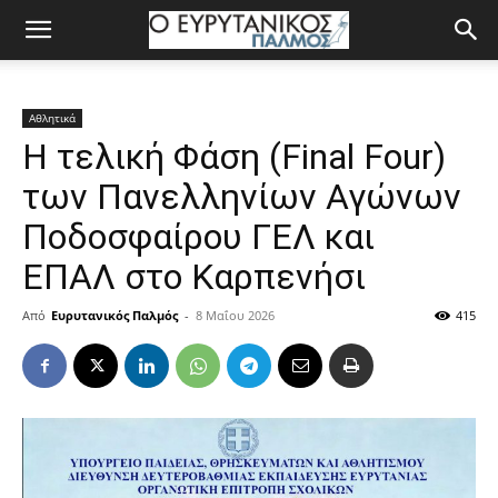
Αθλητικά
Η τελική Φάση (Final Four)
των Πανελληνίων Αγώνων
Ποδοσφαίρου ΓΕΛ και
ΕΠΑΛ στο Καρπενήσι
Από
Ευρυτανικός Παλμός
-
8 Μαΐου 2026
415