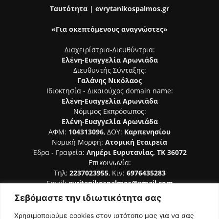
Ταυτότητα | evrytanikospalmos.gr
«Για σκεπτόμενους αναγνώστες»
Διαχειρίστρια-Διευθύντρια:
Ελένη-Ευαγγελία Αρωνιάδα
Διευθυντής Σύνταξης:
Γαλάνης Νικόλαος
Ιδιοκτησία - Δικαιούχος domain name:
Ελένη-Ευαγγελία Αρωνιάδα
Νόμιμος Εκπρόσωπος:
Ελένη-Ευαγγελία Αρωνιάδα
ΑΦΜ:
104313096
, ΔΟΥ:
Καρπενησίου
Νομική Μορφή:
Ατομική Εταιρεία
Έδρα - Γραφεία:
Λημέρι Ευρυτανίας, ΤΚ 36072
Επικοινωνία:
Τηλ:
2237023955
, Κιν:
6976435283
Email:
evritanikospalmos@gmail.com
Σεβόμαστε την ιδιωτικότητα σας
Αριθμός Πιστοποίησης Μ.Η.Τ. 242044
Χρησιμοποιούμε cookies στον ιστότοπο μας για να σας