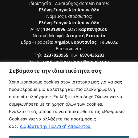
Ιδιοκτησία - Δικαιούχος domain name:
Ελένη-Ευαγγελία Αρωνιάδα
Νόμιμος Εκπρόσωπος:
Ελένη-Ευαγγελία Αρωνιάδα
ΑΦΜ:
104313096
, ΔΟΥ:
Καρπενησίου
Νομική Μορφή:
Ατομική Εταιρεία
Έδρα - Γραφεία:
Λημέρι Ευρυτανίας, ΤΚ 36072
Επικοινωνία:
Τηλ:
2237023955
, Κιν:
6976435283
Email:
evritanikospalmos@gmail.com
Σεβόμαστε την ιδιωτικότητα σας
Αριθμός Πιστοποίησης Μ.Η.Τ. 242044
Χρησιμοποιούμε cookies στον ιστότοπο μας για να σας
προσφέρουμε μια καλύτερη και πιο ολοκληρωμένη
εμπειρία πλοήγησης. Επιλέξτε «Αποδοχή Όλων» για να
συμφωνήσετε με τη χρήση όλων των cookies.
ΑΚΟΛΟΥΘΗΣΕ ΜΑΣ
Εναλλακτικά, μπορείτε να επισκεφθείτε τις «Ρυθμίσεις
Cookies» για να αλλάξετε τις προτιμήσεις
σας.
Διαβάστε την Πολιτική Απορρήτου.