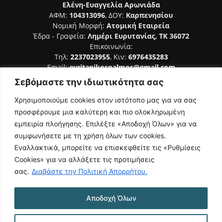
Ελένη-Ευαγγελία Αρωνιάδα
ΑΦΜ:
104313096
, ΔΟΥ:
Καρπενησίου
Νομική Μορφή:
Ατομική Εταιρεία
Έδρα - Γραφεία:
Λημέρι Ευρυτανίας, ΤΚ 36072
Επικοινωνία:
Τηλ:
2237023955
, Κιν:
6976435283
Email:
evritanikospalmos@gmail.com
Σεβόμαστε την ιδιωτικότητα σας
Αριθμός Πιστοποίησης Μ.Η.Τ. 242044
Χρησιμοποιούμε cookies στον ιστότοπο μας για να σας
προσφέρουμε μια καλύτερη και πιο ολοκληρωμένη
εμπειρία πλοήγησης. Επιλέξτε «Αποδοχή Όλων» για να
συμφωνήσετε με τη χρήση όλων των cookies.
ΑΚΟΛΟΥΘΗΣΕ ΜΑΣ
Εναλλακτικά, μπορείτε να επισκεφθείτε τις «Ρυθμίσεις
Cookies» για να αλλάξετε τις προτιμήσεις
σας.
Διαβάστε την Πολιτική Απορρήτου.
Αποδοχή Όλων
NAMASTE
Όροι Χρήσης
Πολιτική Απορρήτου
Κατασκευή Ιστοσελίδας | Κοκοτίνης Δημήτριος