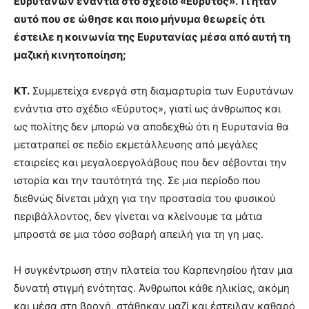
Ευρυτάνων ενάντια στο σχέδιο «Εύρυτος». Τι ήταν
αυτό που σε ώθησε και ποιο μήνυμα θεωρείς ότι
έστειλε η κοινωνία της Ευρυτανίας μέσα από αυτή τη
μαζική κινητοποίηση;
ΚΤ.
Συμμετείχα ενεργά στη διαμαρτυρία των Ευρυτάνων
ενάντια στο σχέδιο «Εύρυτος», γιατί ως άνθρωπος και
ως πολίτης δεν μπορώ να αποδεχθώ ότι η Ευρυτανία θα
μετατραπεί σε πεδίο εκμετάλλευσης από μεγάλες
εταιρείες και μεγαλοεργολάβους που δεν σέβονται την
ιστορία και την ταυτότητά της. Σε μια περίοδο που
διεθνώς δίνεται μάχη για την προστασία του φυσικού
περιβάλλοντος, δεν γίνεται να κλείνουμε τα μάτια
μπροστά σε μια τόσο σοβαρή απειλή για τη γη μας.
Η συγκέντρωση στην πλατεία του Καρπενησίου ήταν μια
δυνατή στιγμή ενότητας. Άνθρωποι κάθε ηλικίας, ακόμη
και μέσα στη βροχή, στάθηκαν μαζί και έστειλαν καθαρό