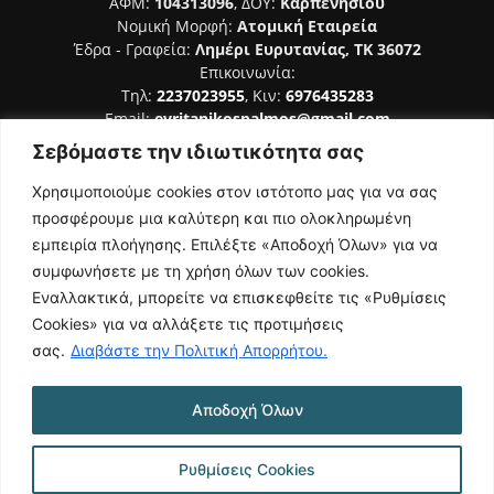
ΑΦΜ:
104313096
, ΔΟΥ:
Καρπενησίου
Νομική Μορφή:
Ατομική Εταιρεία
Έδρα - Γραφεία:
Λημέρι Ευρυτανίας, ΤΚ 36072
Επικοινωνία:
Τηλ:
2237023955
, Κιν:
6976435283
Email:
evritanikospalmos@gmail.com
Σεβόμαστε την ιδιωτικότητα σας
Αριθμός Πιστοποίησης Μ.Η.Τ. 242044
Χρησιμοποιούμε cookies στον ιστότοπο μας για να σας
προσφέρουμε μια καλύτερη και πιο ολοκληρωμένη
εμπειρία πλοήγησης. Επιλέξτε «Αποδοχή Όλων» για να
συμφωνήσετε με τη χρήση όλων των cookies.
ΑΚΟΛΟΥΘΗΣΕ ΜΑΣ
Εναλλακτικά, μπορείτε να επισκεφθείτε τις «Ρυθμίσεις
Cookies» για να αλλάξετε τις προτιμήσεις
σας.
Διαβάστε την Πολιτική Απορρήτου.
Αποδοχή Όλων
NAMASTE
Όροι Χρήσης
Πολιτική Απορρήτου
Κατασκευή Ιστοσελίδας | Κοκοτίνης Δημήτριος
Ρυθμίσεις Cookies
© 2026 Ευρυτανικός Παλμός