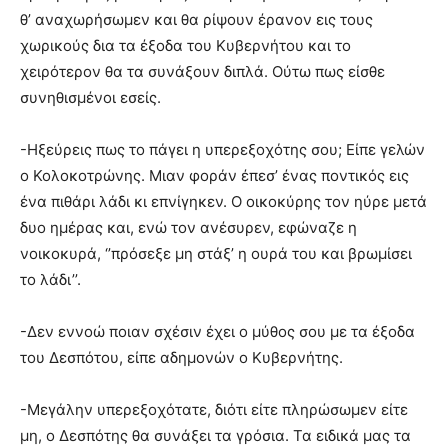
θ’ αναχωρήσωμεν και θα ρίψουν έρανον εις τους
χωρικούς δια τα έξοδα του Κυβερνήτου και το
χειρότερον θα τα συνάξουν διπλά. Ούτω πως είσθε
συνηθισμένοι εσείς.
-Ηξεύρεις πως το πάγει η υπερεξοχότης σου; Είπε γελών
ο Κολοκοτρώνης. Μιαν φοράν έπεσ’ ένας ποντικός εις
ένα πιθάρι λάδι κι επνίγηκεν. Ο οικοκύρης τον ηύρε μετά
δυο ημέρας και, ενώ τον ανέσυρεν, εφώναζε η
νοικοκυρά, ‘’πρόσεξε μη στάξ’ η ουρά του και βρωμίσει
το λάδι’’.
-Δεν εννοώ ποιαν σχέσιν έχει ο μύθος σου με τα έξοδα
του Δεσπότου, είπε αδημονών ο Κυβερνήτης.
-Μεγάλην υπερεξοχότατε, διότι είτε πληρώσωμεν είτε
μη, ο Δεσπότης θα συνάξει τα γρόσια. Τα ειδικά μας τα