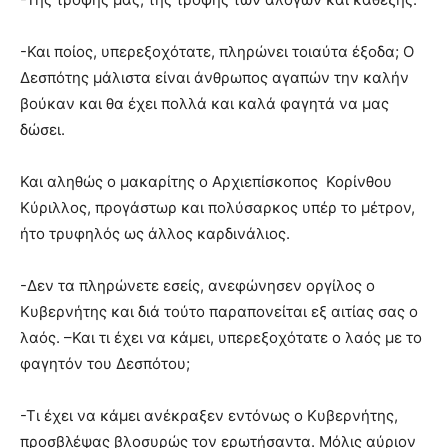
-Και ποίος, υπερεξοχότατε, πληρώνει τοιαύτα έξοδα; Ο
Δεσπότης μάλιστα είναι άνθρωπος αγαπών την καλήν
βούκαν και θα έχει πολλά και καλά φαγητά να μας
δώσει.
Και αληθώς ο μακαρίτης ο Αρχιεπίσκοπος Κορίνθου
Κύριλλος, προγάστωρ και πολύσαρκος υπέρ το μέτρον,
ήτο τρυφηλός ως άλλος καρδινάλιος.
-Δεν τα πληρώνετε εσείς, ανεφώνησεν οργίλος ο
Κυβερνήτης και διά τούτο παραπονείται εξ αιτίας σας ο
λαός. –Και τι έχει να κάμει, υπερεξοχότατε ο λαός με το
φαγητόν του Δεσπότου;
-Τι έχει να κάμει ανέκραξεν εντόνως ο Κυβερνήτης,
προσβλέψας βλοσυρώς τον ερωτήσαντα. Μόλις αύριον