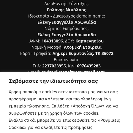
Διευθυντής Σύνταξης:
Γαλάνης Νικόλαος
Ιδιοκτησία - Δικαιούχος domain name:
Ελένη-Ευαγγελία Αρωνιάδα
Νόμιμος Εκπρόσωπος:
Ελένη-Ευαγγελία Αρωνιάδα
ΑΦΜ:
104313096
, ΔΟΥ:
Καρπενησίου
Νομική Μορφή:
Ατομική Εταιρεία
Έδρα - Γραφεία:
Λημέρι Ευρυτανίας, ΤΚ 36072
Επικοινωνία:
Τηλ:
2237023955
, Κιν:
6976435283
Email:
evritanikospalmos@gmail.com
Σεβόμαστε την ιδιωτικότητα σας
Αριθμός Πιστοποίησης Μ.Η.Τ. 242044
Χρησιμοποιούμε cookies στον ιστότοπο μας για να σας
προσφέρουμε μια καλύτερη και πιο ολοκληρωμένη
εμπειρία πλοήγησης. Επιλέξτε «Αποδοχή Όλων» για να
συμφωνήσετε με τη χρήση όλων των cookies.
ΑΚΟΛΟΥΘΗΣΕ ΜΑΣ
Εναλλακτικά, μπορείτε να επισκεφθείτε τις «Ρυθμίσεις
Cookies» για να αλλάξετε τις προτιμήσεις