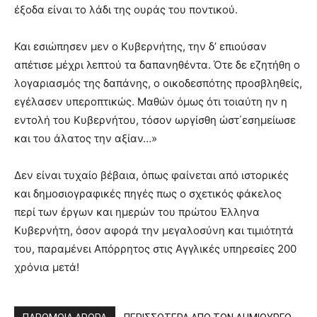
έξοδα είναι το λάδι της ουράς του ποντικού.
Και εσιώπησεν μεν ο Κυβερνήτης, την δ’ επιούσαν
απέτισε μέχρι λεπτού τα δαπανηθέντα. Ότε δε εζητήθη ο
λογαριασμός της δαπάνης, ο οικοδεσπότης προσβληθείς,
εγέλασεν υπεροπτικώς. Μαθών όμως ότι τοιαύτη ην η
εντολή του Κυβερνήτου, τόσον ωργίσθη ώστ΄εσημείωσε
και του άλατος την αξίαν…»
Δεν είναι τυχαίο βέβαια, όπως φαίνεται από ιστορικές
και δημοσιογραφικές πηγές πως ο σχετικός φάκελος
περί των έργων και ημερών του πρώτου Έλληνα
Κυβερνήτη, όσον αφορά την μεγαλοσύνη και τιμιότητά
του, παραμένει Απόρρητος στις Αγγλικές υπηρεσίες 200
χρόνια μετά!