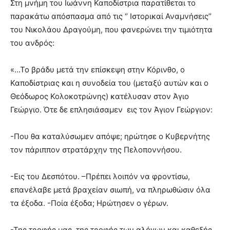
Στη μνήμη του Ιωάννη Καποδίστρια παρατίθεται το
παρακάτω απόσπασμα από τις ‘’ Ιστορικαί Αναμνήσεις’’
του Νικολάου Δραγούμη, που φανερώνει την τιμιότητα
του ανδρός:
«…Το βράδυ μετά την επίσκεψη στην Κόρινθο, ο
Καποδίστριας και η συνοδεία του (μεταξύ αυτών και ο
Θεόδωρος Κολοκοτρώνης) κατέλυσαν στον Άγιο
Γεώργιο. Ότε δε επλησιάσαμεν εις τον Άγιον Γεώργιον:
-Που θα καταλύσωμεν απόψε; ηρώτησε ο Κυβερνήτης
τον πάριππον στρατάρχην της Πελοποννήσου.
-Εις του Δεσπότου. –Πρέπει λοιπόν να φροντίσω,
επανέλαβε μετά βραχείαν σιωπή, να πληρωθώσιν όλα
τα έξοδα. -Ποία έξοδα; Ηρώτησεν ο γέρων.
-Της τροφής μας, της τροφής των αλόγων και καθεξής.