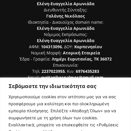
Ελένη-Ευαγγελία Αρωνιάδα
Διευθυντής Σύνταξης:
Γαλάνης Νικόλαος
Ιδιοκτησία - Δικαιούχος domain name:
Ελένη-Ευαγγελία Αρωνιάδα
Νόμιμος Εκπρόσωπος:
Ελένη-Ευαγγελία Αρωνιάδα
ΑΦΜ:
104313096
, ΔΟΥ:
Καρπενησίου
Νομική Μορφή:
Ατομική Εταιρεία
Έδρα - Γραφεία:
Λημέρι Ευρυτανίας, ΤΚ 36072
Επικοινωνία:
Τηλ:
2237023955
, Κιν:
6976435283
Email:
evritanikospalmos@gmail.com
Σεβόμαστε την ιδιωτικότητα σας
Αριθμός Πιστοποίησης Μ.Η.Τ. 242044
Χρησιμοποιούμε cookies στον ιστότοπο μας για να σας
προσφέρουμε μια καλύτερη και πιο ολοκληρωμένη
εμπειρία πλοήγησης. Επιλέξτε «Αποδοχή Όλων» για να
συμφωνήσετε με τη χρήση όλων των cookies.
ΑΚΟΛΟΥΘΗΣΕ ΜΑΣ
Εναλλακτικά, μπορείτε να επισκεφθείτε τις «Ρυθμίσεις