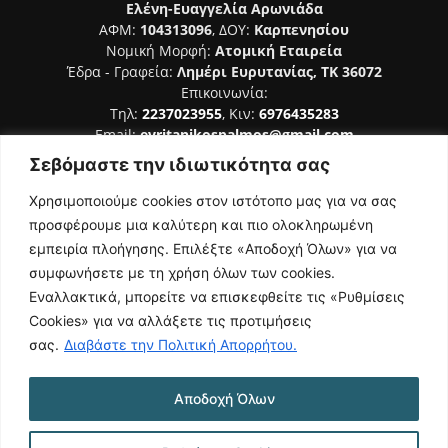
Ελένη-Ευαγγελία Αρωνιάδα
ΑΦΜ:
104313096
, ΔΟΥ:
Καρπενησίου
Νομική Μορφή:
Ατομική Εταιρεία
Έδρα - Γραφεία:
Λημέρι Ευρυτανίας, ΤΚ 36072
Επικοινωνία:
Τηλ:
2237023955
, Κιν:
6976435283
Email:
evritanikospalmos@gmail.com
Σεβόμαστε την ιδιωτικότητα σας
Αριθμός Πιστοποίησης Μ.Η.Τ. 242044
Χρησιμοποιούμε cookies στον ιστότοπο μας για να σας
προσφέρουμε μια καλύτερη και πιο ολοκληρωμένη
εμπειρία πλοήγησης. Επιλέξτε «Αποδοχή Όλων» για να
συμφωνήσετε με τη χρήση όλων των cookies.
ΑΚΟΛΟΥΘΗΣΕ ΜΑΣ
Εναλλακτικά, μπορείτε να επισκεφθείτε τις «Ρυθμίσεις
Cookies» για να αλλάξετε τις προτιμήσεις
σας.
Διαβάστε την Πολιτική Απορρήτου.
Αποδοχή Όλων
NAMASTE
Όροι Χρήσης
Πολιτική Απορρήτου
Κατασκευή Ιστοσελίδας | Κοκοτίνης Δημήτριος