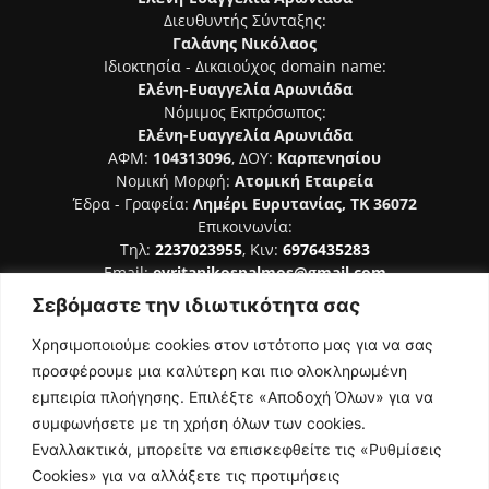
Διευθυντής Σύνταξης:
Γαλάνης Νικόλαος
Ιδιοκτησία - Δικαιούχος domain name:
Ελένη-Ευαγγελία Αρωνιάδα
Νόμιμος Εκπρόσωπος:
Ελένη-Ευαγγελία Αρωνιάδα
ΑΦΜ:
104313096
, ΔΟΥ:
Καρπενησίου
Νομική Μορφή:
Ατομική Εταιρεία
Έδρα - Γραφεία:
Λημέρι Ευρυτανίας, ΤΚ 36072
Επικοινωνία:
Τηλ:
2237023955
, Κιν:
6976435283
Email:
evritanikospalmos@gmail.com
Σεβόμαστε την ιδιωτικότητα σας
Αριθμός Πιστοποίησης Μ.Η.Τ. 242044
Χρησιμοποιούμε cookies στον ιστότοπο μας για να σας
προσφέρουμε μια καλύτερη και πιο ολοκληρωμένη
εμπειρία πλοήγησης. Επιλέξτε «Αποδοχή Όλων» για να
συμφωνήσετε με τη χρήση όλων των cookies.
ΑΚΟΛΟΥΘΗΣΕ ΜΑΣ
Εναλλακτικά, μπορείτε να επισκεφθείτε τις «Ρυθμίσεις
Cookies» για να αλλάξετε τις προτιμήσεις