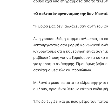
άρθρο έχει δύο επιγράμματα από το τελευταί
«
Ο πολιτικός οργανισμός της δεν θ’ αν
‘’Η μοίρα μας δεν αλλάζει σαν αυτή του φι
Αν η γρουσουζιά, η φαρμακογλωσσιά, το κ
λειτουργώντας σαν μορφή κοινωνικού ελέγ
ισχυριστούμε ότι η κυβέρνηση είναι άσχημα
ραβδοσκόπους για να ξορκίσουν τα κακά 
γιατροσόφια ανάνηψης. Είμαι όμως βέβαιος 
σακάτεμα θεσμών και προσώπων.
Μολονότι μέσα σε αυτό το κλίμα σήψης οι π
ομιλούν, ορισμένοι θέτουν κάποια ενδιαφ
1.Ποιός ζυγίζει και με ποιο μέτρο τον πατ