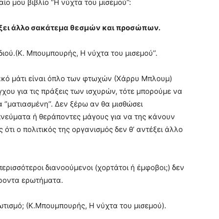
ο μου βιβλίο ‘’Η νύχτα του μισεμού’’:
τέξει άλλο σακάτεμα θεσμών και προσώπων.
διού.(Κ. Μπουμπουρής, Η νύχτα του μισεμού’’.
ακό μάτι είναι όπλο των φτωχών (Χάρρυ Μπλουμ)
χου για τις πράξεις των ισχυρών, τότε μπορούμε να
 ‘’ματιασμένη’’. Δεν ξέρω αν θα μισθώσει
πνεύματα ή θεράποντες μάγους για να της κάνουν
ότι ο πολιτικός της οργανισμός δεν θ’ αντέξει άλλο
ερισσότεροι διανοούμενοι (χορτάτοι ή έμφοβοι;) δεν
έροντα ερωτήματα.
ριωτισμό; (Κ.Μπουμπουρής, Η νύχτα του μισεμού).