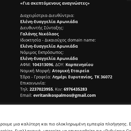
«Για σκεπτόμενους αναγνώστες»
Διαχειρίστρια-Διευθύντρια:
Ελένη-Ευαγγελία Αρωνιάδα
Διευθυντής Σύνταξης:
Γαλάνης Νικόλαος
Ιδιοκτησία - Δικαιούχος domain name:
Ελένη-Ευαγγελία Αρωνιάδα
Νόμιμος Εκπρόσωπος:
Ελένη-Ευαγγελία Αρωνιάδα
ΑΦΜ:
104313096
, ΔΟΥ:
Καρπενησίου
Νομική Μορφή:
Ατομική Εταιρεία
Έδρα - Γραφεία:
Λημέρι Ευρυτανίας, ΤΚ 36072
Επικοινωνία:
Τηλ:
2237023955
, Κιν:
6976435283
Email:
evritanikospalmos@gmail.com
Αριθμός Πιστοποίησης Μ.Η.Τ.
242044
έρουμε μια καλύτερη και πιο ολοκληρωμένη εμπειρία πλοήγησης. 
okies. Εναλλακτικά, μπορείτε να επισκεφθείτε τις «Ρυθμίσεις Co