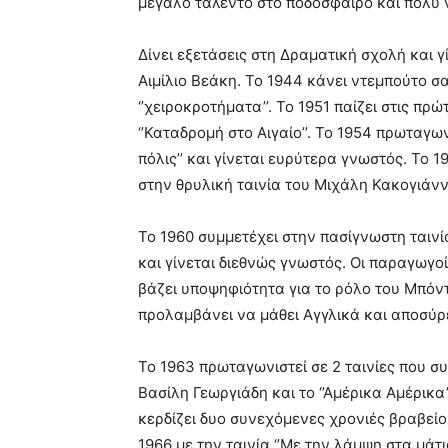
μεγάλο ταλέντο στο ποδόσφαιρο και πολύ 
Δίνει εξετάσεις στη Δραματική σχολή και 
Αιμίλιο Βεάκη. Το 1944 κάνει ντεμπούτο 
‘’χειροκροτήματα’’. Το 1951 παίζει στις πρώ
‘’Καταδρομή στο Αιγαίο’’. Το 1954 πρωταγω
πόλις’’ και γίνεται ευρύτερα γνωστός. Το
στην θρυλική ταινία του Μιχάλη Κακογιάννη 
Το 1960 συμμετέχει στην πασίγνωστη ταινία
και γίνεται διεθνώς γνωστός. Οι παραγωγο
βάζει υποψηφιότητα για το ρόλο του Μπόντ.
προλαμβάνει να μάθει Αγγλικά και αποσύρε
Το 1963 πρωταγωνιστεί σε 2 ταινίες που συ
Βασίλη Γεωργιάδη και το ‘’Αμέρικα Αμέρικα’
κερδίζει δυο συνεχόμενες χρονιές βραβείο
1966 με την ταινία ‘’Με την λάμψη στα μάτια