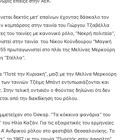
νωρίς έπαιξε στην ΑΕΚ.
γίνεται δεκτός μετ’ επαίνων έχοντας δάσκαλο τον
σαν κομπάρσος στην ταινία του Γιώργου Τζαβέλλα
τες του ταινίες με κανονικό ρόλο, ‘’Νεκρή πολιτεία’’,
νιστεί στην ταινία του Νίκου Κούνδουρου ‘’Μαγική
 1955 πρωταγωνιστεί στο πλάι της Μελίνας Μερκούρη
‘’Στέλλα’’.
 ‘’Ποτέ την Κυριακή’’, μαζί με την Μελίνα Μερκούρη
ί των ταινιών Τζέιμς Μπόντ εντυπωσιάζονται και
 Στην τελική οντισιόν ο Φούντας δηλώνει ότι δεν
ται από την διεκδίκηση του ρόλου.
μμετείχαν στο Όσκαρ. ‘’Τα κόκκινα φανάρια’’ του
’ του Ηλία Καζάν. Για τις εξαιρετικές του ερμηνείες
 Α’ Ανδρικού ρόλου στο φεστιβάλ Θεσσαλονίκης. Το
’’, το 1967 με την ταινία ‘’Πυρετός στην άσφαλτο’’.