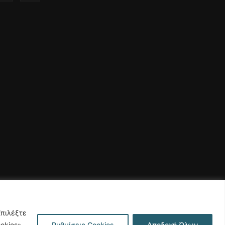
Επιλέξτε
okies»
Ρυθμίσεις Cookies
Αποδοχή Όλων