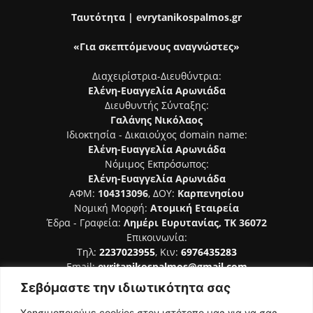
Ταυτότητα | evrytanikospalmos.gr
«Για σκεπτόμενους αναγνώστες»
Διαχειρίστρια-Διευθύντρια:
Ελένη-Ευαγγελία Αρωνιάδα
Διευθυντής Σύνταξης:
Γαλάνης Νικόλαος
Ιδιοκτησία - Δικαιούχος domain name:
Ελένη-Ευαγγελία Αρωνιάδα
Νόμιμος Εκπρόσωπος:
Ελένη-Ευαγγελία Αρωνιάδα
ΑΦΜ:
104313096
, ΔΟΥ:
Καρπενησίου
Νομική Μορφή:
Ατομική Εταιρεία
Έδρα - Γραφεία:
Λημέρι Ευρυτανίας, ΤΚ 36072
Επικοινωνία:
Τηλ:
2237023955
, Κιν:
6976435283
Email:
evritanikospalmos@gmail.com
Σεβόμαστε την ιδιωτικότητα σας
Αριθμός Πιστοποίησης Μ.Η.Τ. 242044
Χρησιμοποιούμε cookies στον ιστότοπο μας για να σας