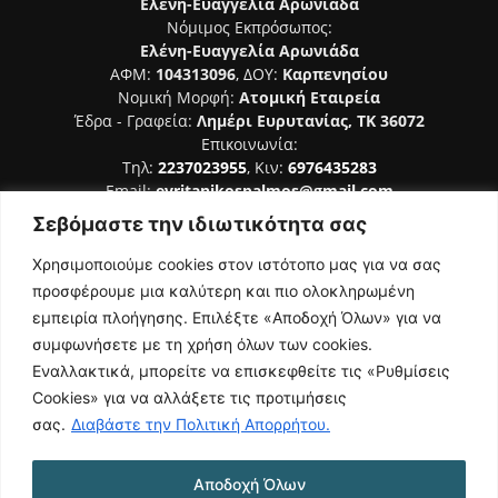
Ελένη-Ευαγγελία Αρωνιάδα
Νόμιμος Εκπρόσωπος:
Ελένη-Ευαγγελία Αρωνιάδα
ΑΦΜ:
104313096
, ΔΟΥ:
Καρπενησίου
Νομική Μορφή:
Ατομική Εταιρεία
Έδρα - Γραφεία:
Λημέρι Ευρυτανίας, ΤΚ 36072
Επικοινωνία:
Τηλ:
2237023955
, Κιν:
6976435283
Email:
evritanikospalmos@gmail.com
Σεβόμαστε την ιδιωτικότητα σας
Αριθμός Πιστοποίησης Μ.Η.Τ. 242044
Χρησιμοποιούμε cookies στον ιστότοπο μας για να σας
προσφέρουμε μια καλύτερη και πιο ολοκληρωμένη
εμπειρία πλοήγησης. Επιλέξτε «Αποδοχή Όλων» για να
συμφωνήσετε με τη χρήση όλων των cookies.
ΑΚΟΛΟΥΘΗΣΕ ΜΑΣ
Εναλλακτικά, μπορείτε να επισκεφθείτε τις «Ρυθμίσεις
Cookies» για να αλλάξετε τις προτιμήσεις
σας.
Διαβάστε την Πολιτική Απορρήτου.
Αποδοχή Όλων