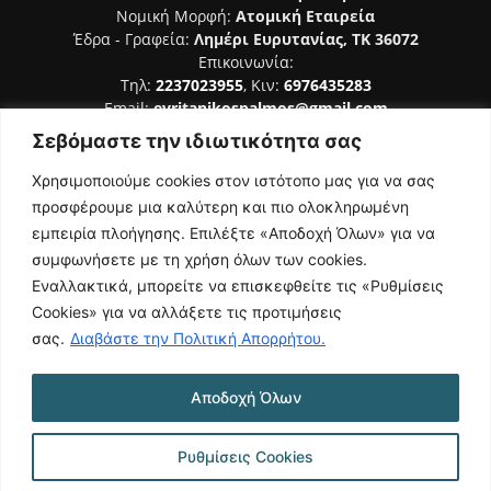
Νομική Μορφή:
Ατομική Εταιρεία
Έδρα - Γραφεία:
Λημέρι Ευρυτανίας, ΤΚ 36072
Επικοινωνία:
Τηλ:
2237023955
, Κιν:
6976435283
Email:
evritanikospalmos@gmail.com
Σεβόμαστε την ιδιωτικότητα σας
Αριθμός Πιστοποίησης Μ.Η.Τ. 242044
Χρησιμοποιούμε cookies στον ιστότοπο μας για να σας
προσφέρουμε μια καλύτερη και πιο ολοκληρωμένη
εμπειρία πλοήγησης. Επιλέξτε «Αποδοχή Όλων» για να
συμφωνήσετε με τη χρήση όλων των cookies.
ΑΚΟΛΟΥΘΗΣΕ ΜΑΣ
Εναλλακτικά, μπορείτε να επισκεφθείτε τις «Ρυθμίσεις
Cookies» για να αλλάξετε τις προτιμήσεις
σας.
Διαβάστε την Πολιτική Απορρήτου.
Αποδοχή Όλων
NAMASTE
Όροι Χρήσης
Πολιτική Απορρήτου
Κατασκευή Ιστοσελίδας | Κοκοτίνης Δημήτριος
Ρυθμίσεις Cookies
© 2026 Ευρυτανικός Παλμός