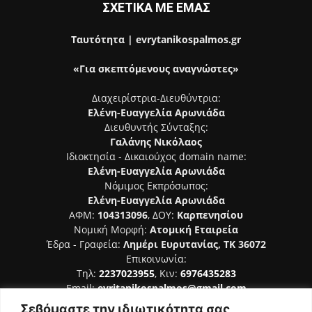
ΣΧΕΤΙΚΑ ΜΕ ΕΜΑΣ
Ταυτότητα | evrytanikospalmos.gr
«Για σκεπτόμενους αναγνώστες»
Διαχειρίστρια-Διευθύντρια:
Ελένη-Ευαγγελία Αρωνιάδα
Διευθυντής Σύνταξης:
Γαλάνης Νικόλαος
Ιδιοκτησία - Δικαιούχος domain name:
Ελένη-Ευαγγελία Αρωνιάδα
Νόμιμος Εκπρόσωπος:
Ελένη-Ευαγγελία Αρωνιάδα
ΑΦΜ:
104313096
, ΔΟΥ:
Καρπενησίου
Νομική Μορφή:
Ατομική Εταιρεία
Έδρα - Γραφεία:
Λημέρι Ευρυτανίας, ΤΚ 36072
Επικοινωνία:
Τηλ:
2237023955
, Κιν:
6976435283
Email:
evritanikospalmos@gmail.com
Σεβόμαστε την ιδιωτικότητα σας