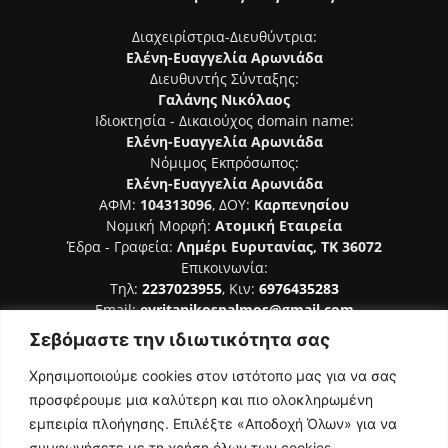
Διαχειρίστρια-Διευθύντρια:
Ελένη-Ευαγγελία Αρωνιάδα
Διευθυντής Σύνταξης:
Γαλάνης Νικόλαος
Ιδιοκτησία - Δικαιούχος domain name:
Ελένη-Ευαγγελία Αρωνιάδα
Νόμιμος Εκπρόσωπος:
Ελένη-Ευαγγελία Αρωνιάδα
ΑΦΜ:
104313096
, ΔΟΥ:
Καρπενησίου
Νομική Μορφή:
Ατομική Εταιρεία
Έδρα - Γραφεία:
Λημέρι Ευρυτανίας, ΤΚ 36072
Επικοινωνία:
Τηλ:
2237023955
, Κιν:
6976435283
Email:
evritanikospalmos@gmail.com
Σεβόμαστε την ιδιωτικότητα σας
Αριθμός Πιστοποίησης Μ.Η.Τ. 242044
Χρησιμοποιούμε cookies στον ιστότοπο μας για να σας
προσφέρουμε μια καλύτερη και πιο ολοκληρωμένη
εμπειρία πλοήγησης. Επιλέξτε «Αποδοχή Όλων» για να
συμφωνήσετε με τη χρήση όλων των cookies.