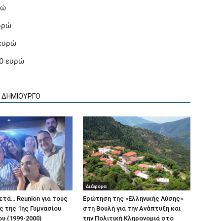
ρώ
υρώ
ευρώ
0 ευρώ
Ν ΔΗΜΙΟΥΡΓΟ
Διάφορα
μετά… Reunion για τους
Ερώτηση της «Ελληνικής Λύσης»
 της 1ης Γυμνασίου
στη Βουλή για την Ανάπτυξη και
υ (1999-2000)
την Πολιτική Κληρονομιά στο