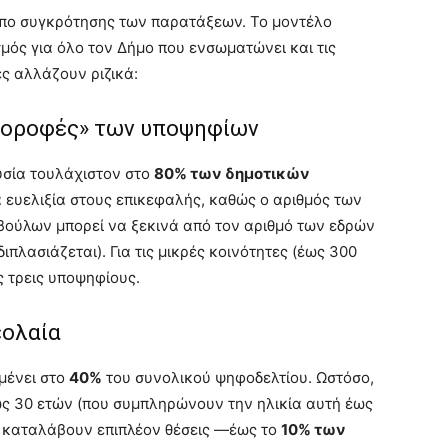
όπο συγκρότησης των παρατάξεων. Το μοντέλο
μός για όλο τον Δήμο που ενσωματώνει και τις
ές αλλάζουν ριζικά:
 «οροφές» των υποψηφίων
υσία τουλάχιστον στο
80% των δημοτικών
α ευελιξία στους επικεφαλής, καθώς ο αριθμός των
βούλων μπορεί να ξεκινά από τον αριθμό των εδρών
διπλασιάζεται). Για τις μικρές κοινότητες (έως 300
ς τρεις υποψηφίους.
εολαία
μένει στο
40%
του συνολικού ψηφοδελτίου. Ωστόσο,
έως 30 ετών (που συμπληρώνουν την ηλικία αυτή έως
α καταλάβουν επιπλέον θέσεις —έως το
10% των