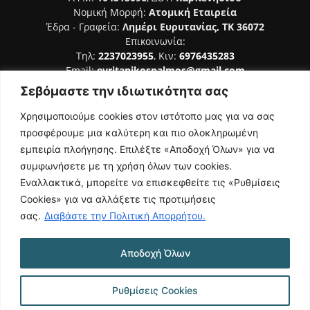
Νομική Μορφή:
Ατομική Εταιρεία
Έδρα - Γραφεία:
Λημέρι Ευρυτανίας, ΤΚ 36072
Επικοινωνία:
Τηλ:
2237023955
, Κιν:
6976435283
Email:
evritanikospalmos@gmail.com
Σεβόμαστε την ιδιωτικότητα σας
Αριθμός Πιστοποίησης Μ.Η.Τ. 242044
Χρησιμοποιούμε cookies στον ιστότοπο μας για να σας
προσφέρουμε μια καλύτερη και πιο ολοκληρωμένη
εμπειρία πλοήγησης. Επιλέξτε «Αποδοχή Όλων» για να
συμφωνήσετε με τη χρήση όλων των cookies.
ΑΚΟΛΟΥΘΗΣΕ ΜΑΣ
Εναλλακτικά, μπορείτε να επισκεφθείτε τις «Ρυθμίσεις
Cookies» για να αλλάξετε τις προτιμήσεις
σας.
Διαβάστε την Πολιτική Απορρήτου.
Αποδοχή Όλων
NAMASTE
Όροι Χρήσης
Πολιτική Απορρήτου
Κατασκευή Ιστοσελίδας | Κοκοτίνης Δημήτριος
Ρυθμίσεις Cookies
© 2026 Ευρυτανικός Παλμός