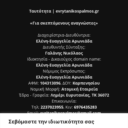
Ταυτότητα | evrytanikospalmos.gr
«Για σκεπτόμενους αναγνώστες»
Διαχειρίστρια-Διευθύντρια:
Ελένη-Ευαγγελία Αρωνιάδα
Διευθυντής Σύνταξης:
Γαλάνης Νικόλαος
Ιδιοκτησία - Δικαιούχος domain name:
Ελένη-Ευαγγελία Αρωνιάδα
Νόμιμος Εκπρόσωπος:
Ελένη-Ευαγγελία Αρωνιάδα
ΑΦΜ:
104313096
, ΔΟΥ:
Καρπενησίου
Νομική Μορφή:
Ατομική Εταιρεία
Έδρα - Γραφεία:
Λημέρι Ευρυτανίας, ΤΚ 36072
Επικοινωνία:
Τηλ:
2237023955
, Κιν:
6976435283
Email:
evritanikospalmos@gmail.com
Σεβόμαστε την ιδιωτικότητα σας
Αριθμός Πιστοποίησης Μ.Η.Τ. 242044