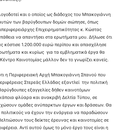
 λογοδοτεί και ο οποίος ως διάδοχος του Μπακογιάννη
η αυτών των βαρύγδουπων δομών σιώπησε, όπως
ιπεριφερειάρχης Επιχειρηματικότητας κ. Κώστας
πάθεια να απαντήσει στα ερωτήματα μου. Δήλωσε ότι
ας κόστισε 1.200.000 ευρώ περίπου και απασχόλησε
ερωτήματα και κυρίως για τα εμβληματικά έργα θα
 Κέντρο Καινοτομίας μάλλον δεν το γνωρίζει κανείς.
ότι η Περιφερειακή Αρχή Μπακογιάννη Σπανού που
 Περιφέρειας Στερεάς Ελλάδας εξαντλεί την πολιτική
ε βαρύγδουπες εξαγγελίες δήθεν καινοτόμων
κάποια φλύαρα και ανακριβή Δελτία Τύπου, σε
ελεχώσουν ομάδες ανύπαρκτων έργων και δράσεων. Θα
ς πολιτικούς να έχουν την ενάργεια να παραδώσουν
βελτιώσουν τους δείκτες έρευνας και καινοτομίες σε
ριφέρεια. Αντί αυτού όμως το μόνο έργο τους είναι η