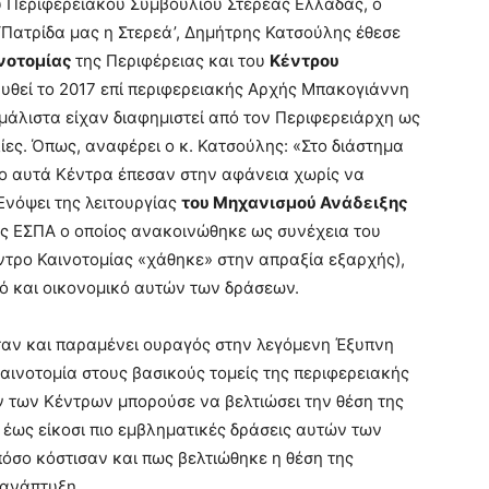
ου Περιφερειακού Συμβουλίου Στερεάς Ελλάδας, ο
Πατρίδα μας η Στερεά’, Δημήτρης Κατσούλης έθεσε
νοτομίας
της Περιφέρειας και του
Κέντρου
ρυθεί το 2017 επί περιφερειακής Αρχής Μπακογιάννη
 μάλιστα είχαν διαφημιστεί από τον Περιφερειάρχη ως
ες. Όπως, αναφέρει ο κ. Κατσούλης: «Στο διάστημα
 αυτά Κέντρα έπεσαν στην αφάνεια χωρίς να
Ενόψει της λειτουργίας
του Μηχανισμού Ανάδειξης
ος ΕΣΠΑ ο οποίος ανακοινώθηκε ως συνέχεια του
ντρο Καινοτομίας «χάθηκε» στην απραξία εξαρχής),
κό και οικονομικό αυτών των δράσεων.
ταν και παραμένει ουραγός στην λεγόμενη Έξυπνη
καινοτομία στους βασικούς τομείς της περιφερειακής
ν των Κέντρων μπορούσε να βελτιώσει την θέση της
έως είκοσι πιο εμβληματικές δράσεις αυτών των
σο κόστισαν και πως βελτιώθηκε η θέση της
 ανάπτυξη.