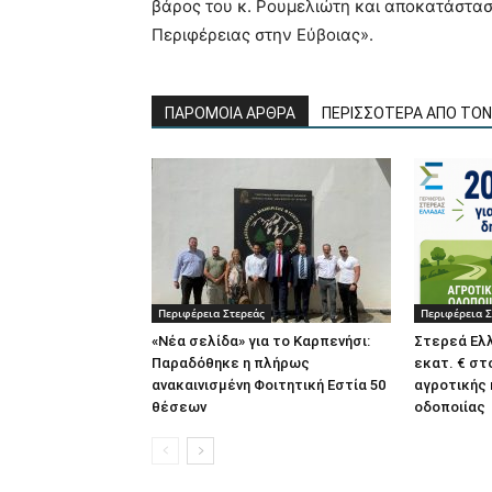
βάρος του κ. Ρουμελιώτη και αποκατάστασ
Περιφέρειας στην Εύβοιας».
ΠΑΡΟΜΟΙΑ ΑΡΘΡΑ
ΠΕΡΙΣΣΟΤΕΡΑ ΑΠΟ ΤΟ
Περιφέρεια Στερεάς
Περιφέρεια Σ
«Νέα σελίδα» για το Καρπενήσι:
Στερεά Ελλ
Παραδόθηκε η πλήρως
εκατ. € στ
ανακαινισμένη Φοιτητική Εστία 50
αγροτικής
θέσεων
οδοποιίας