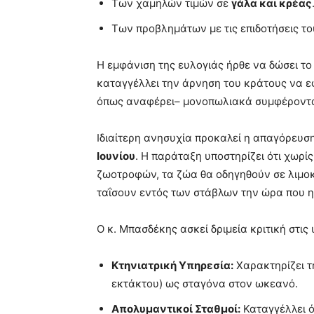
Των χαμηλών τιμών σε
γάλα και κρέας
Των προβλημάτων με τις επιδοτήσεις τ
Η εμφάνιση της ευλογιάς ήρθε να δώσει το
καταγγέλλει την άρνηση του κράτους να 
όπως αναφέρει– μονοπωλιακά συμφέροντ
Ιδιαίτερη ανησυχία προκαλεί η απαγόρευση
Ιουνίου
. Η παράταξη υποστηρίζει ότι χωρί
ζωοτροφών, τα ζώα θα οδηγηθούν σε λιμοκ
ταΐσουν εντός των στάβλων την ώρα που η
Ο κ. Μπασδέκης ασκεί δριμεία κριτική στις
Κτηνιατρική Υπηρεσία:
Χαρακτηρίζει τ
εκτάκτου) ως σταγόνα στον ωκεανό.
Απολυμαντικοί Σταθμοί:
Καταγγέλλει ό