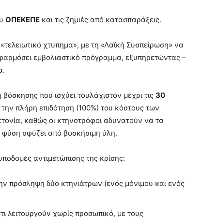
.
ου
ΟΠΕΚΕΠΕ
και τις ζημιές από κατασπαράξεις.
 «τελειωτικό χτύπημα», με τη «Λαϊκή Συσπείρωση» να
εφαρμόσει εμβολιαστικό πρόγραμμα, εξυπηρετώντας –
α.
 βόσκησης που ισχύει τουλάχιστον μέχρι τις
30
ς την πλήρη επιδότηση (100%) του κόστους των
τονία, καθώς οι κτηνοτρόφοι αδυνατούν να τα
 φύση σφύζει από βοσκήσιμη ύλη.
 υποδομές αντιμετώπισης της κρίσης:
ην πρόσληψη δύο κτηνιάτρων (ενός μόνιμου και ενός
τι λειτουργούν χωρίς προσωπικό, με τους