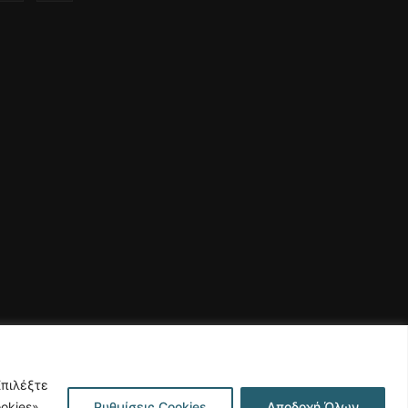
Επιλέξτε
okies»
Ρυθμίσεις Cookies
Αποδοχή Όλων