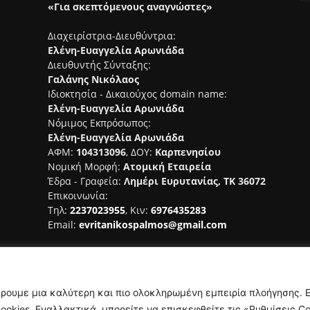
«Για σκεπτόμενους αναγνώστες»
Διαχειρίστρια-Διευθύντρια:
Ελένη-Ευαγγελία Αρωνιάδα
Διευθυντής Σύνταξης:
Γαλάνης Νικόλαος
Ιδιοκτησία - Δικαιούχος domain name:
Ελένη-Ευαγγελία Αρωνιάδα
Νόμιμος Εκπρόσωπος:
Ελένη-Ευαγγελία Αρωνιάδα
ΑΦΜ:
104313096
, ΔΟΥ:
Καρπενησίου
Νομική Μορφή:
Ατομική Εταιρεία
Έδρα - Γραφεία:
Λημέρι Ευρυτανίας, ΤΚ 36072
Επικοινωνία:
Τηλ:
2237023955
, Κιν:
6976435283
Email:
evritanikospalmos@gmail.com
Αριθμός Πιστοποίησης Μ.Η.Τ.
242044
έρουμε μια καλύτερη και πιο ολοκληρωμένη εμπειρία πλοήγησης. 
okies. Εναλλακτικά, μπορείτε να επισκεφθείτε τις «Ρυθμίσεις Co