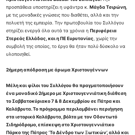
προσπάθεια υποστηρίζει η υφάντρα κ.
Μάγδα Τσιρώνη
,
με τις μοναδικές γνώσεις που διαθέτει, αλλά και την
πολυετή της εμπειρία. Την πρωτοβουλία του Συλλόγου
στηρίζει ενεργά όλα αυτά τα χρόνια η
Περιφέρεια
Στερεάς Ελλάδας, και η ΠΕ Ευρυτανίας
, χωρίς την
συμβολή της οποίας, το έργο θα ήταν πολύ δύσκολο να
υλοποιηθεί.
2ήμερη απόδραση με άρωμα Χριστουγέννων
Μέλη και φίλοι του Συλλόγου θα πραγματοποιήσουν
ένα μοναδικό 2ήμερο με Χριστουγεννιάτικη διάθεση
το Σαββατοκύριακο 7 & 8 Δεκεμβρίου σε Πάτρα και
Καλάβρυτα. Το πρόγραμμα περιλαμβάνει περιήγηση
στα ιστορικά Καλάβρυτα, βόλτα με τον Οδοντωτό
Σιδηρόδρομο, επίσκεψη στο Χριστουγεννιάτικο
Πάρκο της Πάτρας ‘Το Δένδρο των Ξωτικών’, αλλά και