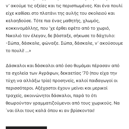
ν’ ακούμε τις οξείες και τις περισπωμένες. Και ένα πουλί
είχε καθίσει στο πλατάνι της αυλής του σκολειού και
κελαηδούσε. Τότε πια ένας μαθητής, χλωμός,
κοκκινομάλλης, που ‘χε έρθει εφέτο από το χωριό,
Νικολιό τον έλεγαν, δε βάσταξε, σήκωσε το δάχτυλο:
-Σώπα, δάσκαλε, φώναξε. Σώπα, δάσκαλε, ν’ ακούσουμε
το πουλί! …»
Δάσκαλοι και δάσκαλοι από όσο θυμάμαι πέρασαν από
τα σχολεία των Αγράφων, δεκαετίας ’70 (που είχα την
τύχη να αλλάξω τρία) προσηνείς, καλοί παιδαγωγοί οι
περισσότεροι. Αξέχαστοι έχουν μείνει και μερικοί
τραχείς, ακοινώνητοι δάσκαλοι, παρά το ότι
θεωρούνταν γραμματιζούμενοι από τους χωρικούς. Να
΄ναι όλοι τους καλά όπου κι αν βρίσκονται!