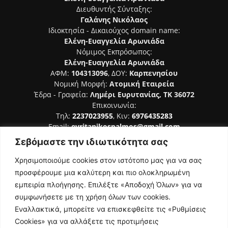
Διευθυντής Σύνταξης:
Γαλάνης Νικόλαος
Ιδιοκτησία - Δικαιούχος domain name:
Ελένη-Ευαγγελία Αρωνιάδα
Νόμιμος Εκπρόσωπος:
Ελένη-Ευαγγελία Αρωνιάδα
ΑΦΜ:
104313096
, ΔΟΥ:
Καρπενησίου
Νομική Μορφή:
Ατομική Εταιρεία
Έδρα - Γραφεία:
Λημέρι Ευρυτανίας, ΤΚ 36072
Επικοινωνία:
Τηλ:
2237023955
, Κιν:
6976435283
Email:
evritanikospalmos@gmail.com
Σεβόμαστε την ιδιωτικότητα σας
Αριθμός Πιστοποίησης Μ.Η.Τ. 242044
Χρησιμοποιούμε cookies στον ιστότοπο μας για να σας
προσφέρουμε μια καλύτερη και πιο ολοκληρωμένη
εμπειρία πλοήγησης. Επιλέξτε «Αποδοχή Όλων» για να
συμφωνήσετε με τη χρήση όλων των cookies.
ΑΚΟΛΟΥΘΗΣΕ ΜΑΣ
Εναλλακτικά, μπορείτε να επισκεφθείτε τις «Ρυθμίσεις
Cookies» για να αλλάξετε τις προτιμήσεις