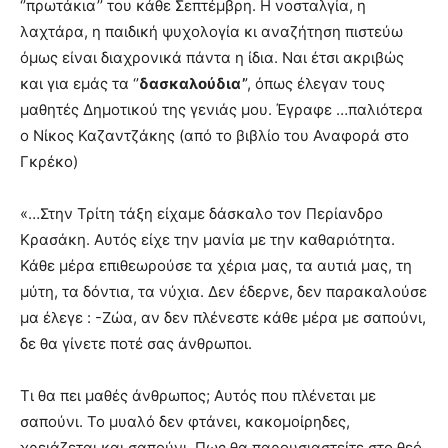
‘’πρωτάκια’’ του κάθε Σεπτέμβρη. Η νοσταλγία, η
λαχτάρα, η παιδική ψυχολογία κι αναζήτηση πιστεύω
όμως είναι διαχρονικά πάντα η ίδια. Ναι έτσι ακριβώς
και για εμάς τα ‘’
δασκαλούδια’
’, όπως έλεγαν τους
μαθητές Δημοτικού της γενιάς μου. Έγραφε …παλιότερα
ο Νίκος Καζαντζάκης (από το βιβλίο του Αναφορά στο
Γκρέκο)
«…Στην Τρίτη τάξη είχαμε δάσκαλο τον Περίανδρο
Κρασάκη. Αυτός είχε την μανία με την καθαριότητα.
Κάθε μέρα επιθεωρούσε τα χέρια μας, τα αυτιά μας, τη
μύτη, τα δόντια, τα νύχια. Δεν έδερνε, δεν παρακαλούσε
μα έλεγε : -Ζώα, αν δεν πλένεστε κάθε μέρα με σαπούνι,
δε θα γίνετε ποτέ σας άνθρωποι.
Τι θα πει μαθές άνθρωπος; Αυτός που πλένεται με
σαπούνι. Το μυαλό δεν φτάνει, κακομοίρηδες,
χρειάζεται και σαπούνι. Πως θα παρουσιαστείτε στο θεό