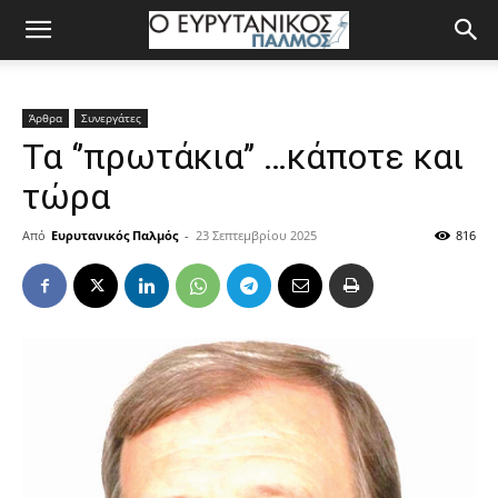
Άρθρα
Συνεργάτες
Τα ‘’πρωτάκια’’ …κάποτε και
τώρα
Από
Ευρυτανικός Παλμός
-
23 Σεπτεμβρίου 2025
816