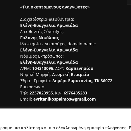
«Για σκεπτόμενους αναγνώστες»
Διαχειρίστρια-Διευθύντρια:
Ελένη-Ευαγγελία Αρωνιάδα
Διευθυντής Σύνταξης:
Γαλάνης Νικόλαος
Ιδιοκτησία - Δικαιούχος domain name:
Ελένη-Ευαγγελία Αρωνιάδα
Νόμιμος Εκπρόσωπος:
Ελένη-Ευαγγελία Αρωνιάδα
ΑΦΜ:
104313096
, ΔΟΥ:
Καρπενησίου
Νομική Μορφή:
Ατομική Εταιρεία
Έδρα - Γραφεία:
Λημέρι Ευρυτανίας, ΤΚ 36072
Επικοινωνία:
Τηλ:
2237023955
, Κιν:
6976435283
Email:
evritanikospalmos@gmail.com
Αριθμός Πιστοποίησης Μ.Η.Τ.
242044
έρουμε μια καλύτερη και πιο ολοκληρωμένη εμπειρία πλοήγησης. 