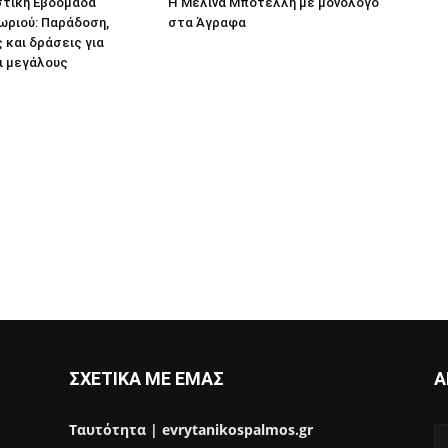
στική Εβδομάδα
Η Μελίνα Μποτέλλη με μονόλογο
ωριού: Παράδοση,
στα Άγραφα
 και δράσεις για
ι μεγάλους
ΣΧΕΤΙΚΑ ΜΕ ΕΜΑΣ
Α
Ταυτότητα | evrytanikospalmos.gr