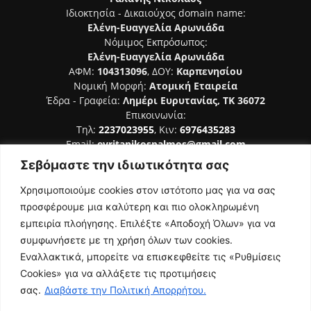
Ιδιοκτησία - Δικαιούχος domain name:
Ελένη-Ευαγγελία Αρωνιάδα
Νόμιμος Εκπρόσωπος:
Ελένη-Ευαγγελία Αρωνιάδα
ΑΦΜ:
104313096
, ΔΟΥ:
Καρπενησίου
Νομική Μορφή:
Ατομική Εταιρεία
Έδρα - Γραφεία:
Λημέρι Ευρυτανίας, ΤΚ 36072
Επικοινωνία:
Τηλ:
2237023955
, Κιν:
6976435283
Email:
evritanikospalmos@gmail.com
Σεβόμαστε την ιδιωτικότητα σας
Αριθμός Πιστοποίησης Μ.Η.Τ. 242044
Χρησιμοποιούμε cookies στον ιστότοπο μας για να σας
προσφέρουμε μια καλύτερη και πιο ολοκληρωμένη
εμπειρία πλοήγησης. Επιλέξτε «Αποδοχή Όλων» για να
συμφωνήσετε με τη χρήση όλων των cookies.
ΑΚΟΛΟΥΘΗΣΕ ΜΑΣ
Εναλλακτικά, μπορείτε να επισκεφθείτε τις «Ρυθμίσεις
Cookies» για να αλλάξετε τις προτιμήσεις
σας.
Διαβάστε την Πολιτική Απορρήτου.