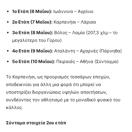
1ο Ετάπ (6 Μαΐου):
Ιωάννινα – Αγρίνιο
2ο Ετάπ (7 Μαΐου):
Καρπενήσι – Λάρισα
3ο Ετάπ (8 Μαΐου):
Βόλος – Λαμία (207,3 χλμ – το
μεγαλύτερο του Γύρου)
4ο Ετάπ (9 Μαΐου):
Αταλάντη – Αχαρνές (Πάρνηθα)
5ο Ετάπ (10 Μαΐου):
Πειραιάς – Αθήνα (Σύνταγμα)
Το Καρπενήσι, ως προορισμός τεσσάρων εποχών,
αποδεικνύει για άλλη μια φορά ότι μπορεί να
υποστηρίξει διοργανώσεις υψηλών απαιτήσεων,
συνδέοντας τον αθλητισμό με το μοναδικό φυσικό του
κάλλος.
Σύντομα στοιχεία 2ου ετάπ