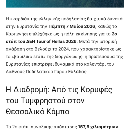
Η «καρδιά» της ελληνικής ποδηλασίας θα χτυπά δυνατά
στην Ευρυτανία την
Πέμπτη 7 Μαΐου 2026
, καθώς το
Καρπενήσι επιλέχθηκε ως η πόλη εκκίνησης για το
2ο
ετάπ του ΔΕΗ Tour of Hellas 2026
. Μετά την ιστορική
ανάβαση στο Βελούχι το 2024, που χαρακτηρίστηκε ως
το «βασιλικό ετάπ» της διοργάνωσης, η πρωτεύουσα της
Ευρυτανίας επιστρέφει δυναμικά στο καλεντάρι του
Διεθνούς Ποδηλατικού Γύρου Ελλάδας.
Η Διαδρομή: Από τις Κορυφές
του Τυμφρηστού στον
Θεσσαλικό Κάμπο
Το 2ο ετάπ, συνολικής απόστασης
157,5 χιλιομέτρων