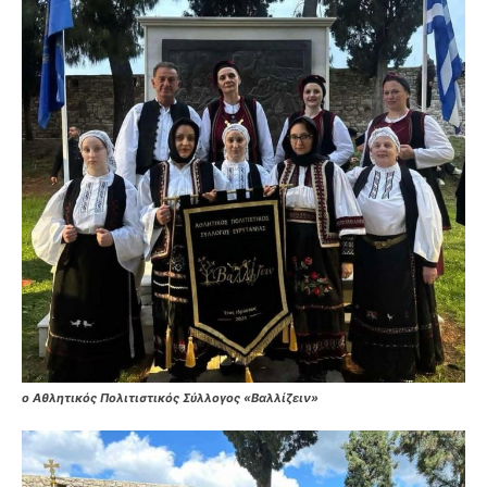
ο Αθλητικός Πολιτιστικός Σύλλογος «Βαλλίζειν»