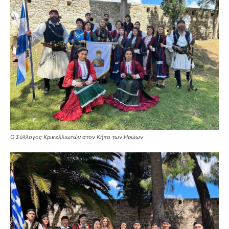
Ο Σύλλογος Κρικελλιωτών στον Κήπο των Ηρώων