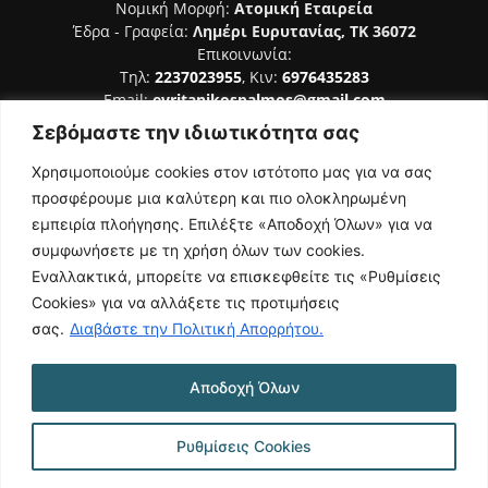
Νομική Μορφή:
Ατομική Εταιρεία
Έδρα - Γραφεία:
Λημέρι Ευρυτανίας, ΤΚ 36072
Επικοινωνία:
Τηλ:
2237023955
, Κιν:
6976435283
Email:
evritanikospalmos@gmail.com
Σεβόμαστε την ιδιωτικότητα σας
Αριθμός Πιστοποίησης Μ.Η.Τ. 242044
Χρησιμοποιούμε cookies στον ιστότοπο μας για να σας
προσφέρουμε μια καλύτερη και πιο ολοκληρωμένη
εμπειρία πλοήγησης. Επιλέξτε «Αποδοχή Όλων» για να
συμφωνήσετε με τη χρήση όλων των cookies.
ΑΚΟΛΟΥΘΗΣΕ ΜΑΣ
Εναλλακτικά, μπορείτε να επισκεφθείτε τις «Ρυθμίσεις
Cookies» για να αλλάξετε τις προτιμήσεις
σας.
Διαβάστε την Πολιτική Απορρήτου.
Αποδοχή Όλων
NAMASTE
Όροι Χρήσης
Πολιτική Απορρήτου
Κατασκευή Ιστοσελίδας | Κοκοτίνης Δημήτριος
Ρυθμίσεις Cookies
© 2026 Ευρυτανικός Παλμός