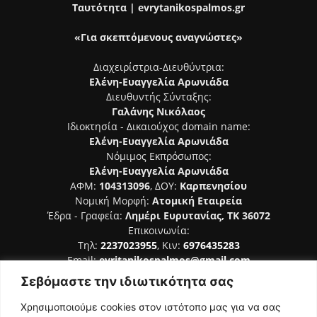
Ταυτότητα | evrytanikospalmos.gr
«Για σκεπτόμενους αναγνώστες»
Διαχειρίστρια-Διευθύντρια:
Ελένη-Ευαγγελία Αρωνιάδα
Διευθυντής Σύνταξης:
Γαλάνης Νικόλαος
Ιδιοκτησία - Δικαιούχος domain name:
Ελένη-Ευαγγελία Αρωνιάδα
Νόμιμος Εκπρόσωπος:
Ελένη-Ευαγγελία Αρωνιάδα
ΑΦΜ:
104313096
, ΔΟΥ:
Καρπενησίου
Νομική Μορφή:
Ατομική Εταιρεία
Έδρα - Γραφεία:
Λημέρι Ευρυτανίας, ΤΚ 36072
Επικοινωνία:
Τηλ:
2237023955
, Κιν:
6976435283
Email:
evritanikospalmos@gmail.com
Σεβόμαστε την ιδιωτικότητα σας
Αριθμός Πιστοποίησης Μ.Η.Τ. 242044
Χρησιμοποιούμε cookies στον ιστότοπο μας για να σας